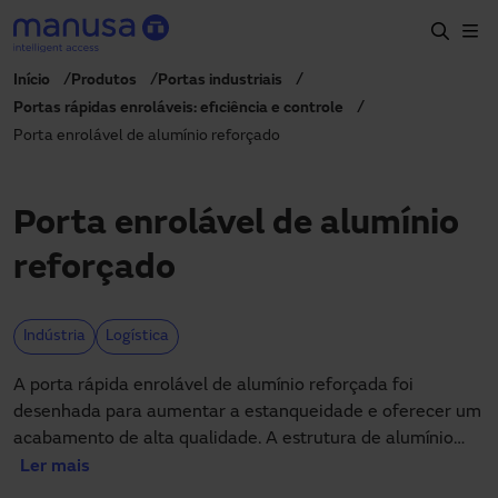
Pular para o conteúdo principal
Início
Produtos
Portas industriais
Início
Portas rápidas enroláveis: eficiência e controle
Porta enrolável de alumínio reforçado
Produtos e setores
Serviços
Porta enrolável de alumínio
Especificação
reforçado
Projetos
Blog
Indústria
Logística
Sobre nós
A porta rápida enrolável de alumínio reforçada foi
desenhada para aumentar a estanqueidade e oferecer um
PT-BR
acabamento de alta qualidade. A estrutura de alumínio
+55 11 3705 6200
manusa.br@manusa.com
anodizado oferece um acabamento estético ideal, e
Ler mais
+55 11 3705 6200
necessário, principalmente em setores onde, à parte da