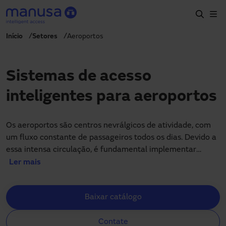
Pular para o conteúdo principal
Início
Setores
Aeroportos
Início
Produtos e setores
Sistemas de acesso
Serviços
inteligentes para aeroportos
Especificação
Projetos
Os aeroportos são centros nevrálgicos de atividade, com
um fluxo constante de passageiros todos os dias. Devido a
Blog
essa intensa circulação, é fundamental implementar
soluções de portas automáticas, rápidas e sistemas de
Ler mais
Sobre nós
controle de acesso que garantam a proteção de todos os
usuários. Ao mesmo tempo, é crucial que essas medidas
PT-BR
Baixar catálogo
não comprometam a acessibilidade, o conforto e a
+55 11 3705 6200
adaptabilidade dos espaços, assegurando uma experiência
manusa.br@manusa.com
+55 11 3705 6200
Contate
fluida e eficiente para todos os visitantes.