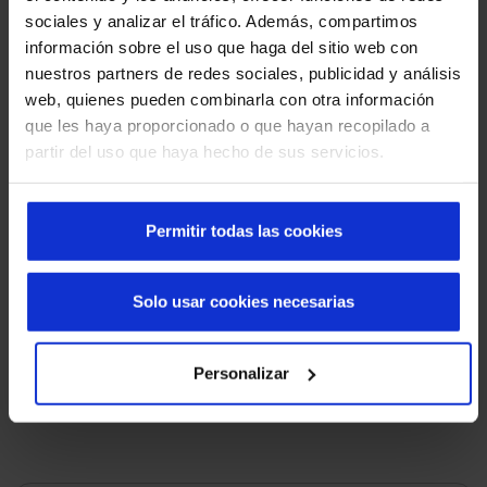
A classificação EI (
integridade e isolamento
) é aquela que
sociales y analizar el tráfico. Además, compartimos
define a resistência que têm os materiais durante um
información sobre el uso que haga del sitio web con
determinado período de tempo até que
apareçam chamas
nuestros partners de redes sociales, publicidad y análisis
ou gases
, ou não ocorra uma transferência significativa de
web, quienes pueden combinarla con otra información
calor na superfície da porta não exposta ao fogo. No caso
que les haya proporcionado o que hayan recopilado a
das
portas da Manusa
esta classificação corresponde a
partir del uso que haya hecho de sus servicios.
portas que isolam durante 60 minutos (EI60), 90 minutos
(EI90) e 120 minutos (EI120).
Permitir todas las cookies
Este tipo de
portas corta-fogo
são compostas por painéis
integrados e perimetrados com U ondulada de 3
milímetros. Cada painel é construído em
chapa de aço
Solo usar cookies necesarias
lacado
de 0,7 milímetros de espessura com núcleo de lã de
rocha de 150 kg/m3, formando um conjunto autoportante.
Personalizar