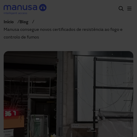
Pular para o conteúdo principal
Início
Blog
Início
Manusa consegue novos certificados de resistência ao fogo e
controlo de fumos
Produtos e setores
Serviços
Especificação
Projetos
Blog
Sobre nós
PT-BR
+55 11 3705 6200
manusa.br@manusa.com
+55 11 3705 6200