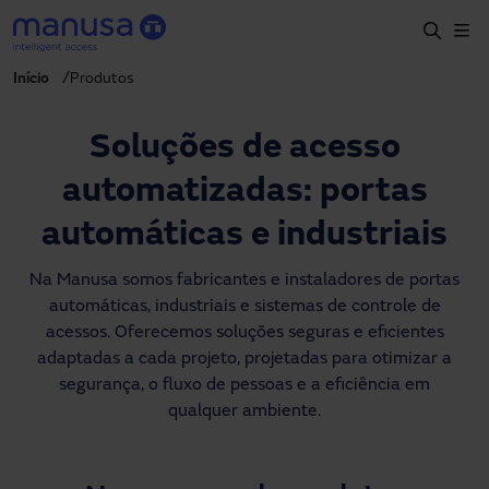
Pular para o conteúdo principal
Início
Produtos
Início
Produtos e setores
Soluções de acesso
Serviços
automatizadas: portas
Especificação
automáticas e industriais
Projetos
Na Manusa somos fabricantes e instaladores de portas
automáticas, industriais e sistemas de controle de
Blog
acessos. Oferecemos soluções seguras e eficientes
adaptadas a cada projeto, projetadas para otimizar a
Sobre nós
segurança, o fluxo de pessoas e a eficiência em
qualquer ambiente.
PT-BR
+55 11 3705 6200
manusa.br@manusa.com
+55 11 3705 6200