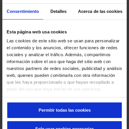
integração com plataformas inteligentes de
gestão.
Consentimiento
Detalles
Acerca de las cookies
Segurança e normativa
Esta página web usa cookies
Todos os sistemas incorporam sensores,
controles e automatismos que garantem um uso
Las cookies de este sitio web se usan para personalizar
seguro e cumprem as normas vigentes.
el contenido y los anuncios, ofrecer funciones de redes
sociales y analizar el tráfico. Además, compartimos
información sobre el uso que haga del sitio web con
Experiência multissetorial
nuestros partners de redes sociales, publicidad y análisis
Trabalhamos em hospitais, aeroportos, varejo,
web, quienes pueden combinarla con otra información
indústria e edifícios corporativos, oferecendo
que les haya proporcionado o que hayan recopilado a
soluções confiáveis em ambientes de alta
partir del uso que haya hecho de sus servicios.
exigência.
Permitir todas las cookies
Solo usar cookies necesarias