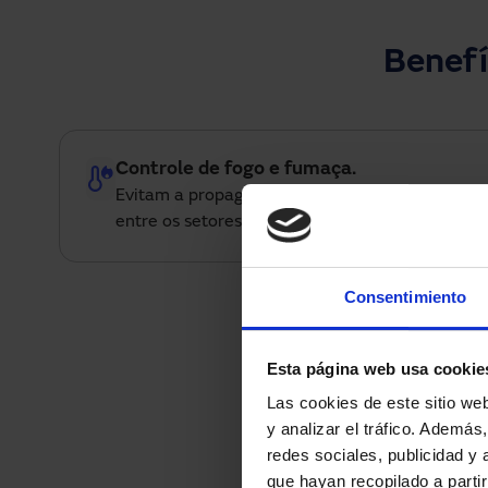
Benefí
Controle de fogo e fumaça.
Evitam a propagação do fogo e da fumaça
entre os setores do edifício.
Consentimiento
Alta resistência e
Fabricadas com mate
intensivo, reduzem
Esta página web usa cookie
operativas.
Las cookies de este sitio we
y analizar el tráfico. Ademá
redes sociales, publicidad y
que hayan recopilado a parti