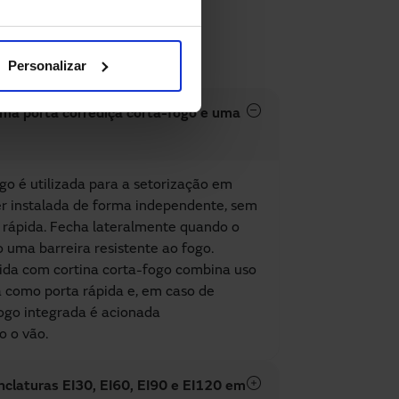
Personalizar
uma porta corrediça corta-fogo e uma
go é utilizada para a setorização em
er instalada de forma independente, sem
 rápida. Fecha lateralmente quando o
 uma barreira resistente ao fogo.
ápida com cortina corta-fogo combina uso
a como porta rápida e, em caso de
fogo integrada é acionada
 o vão.
nclaturas EI30, EI60, EI90 e EI120 em