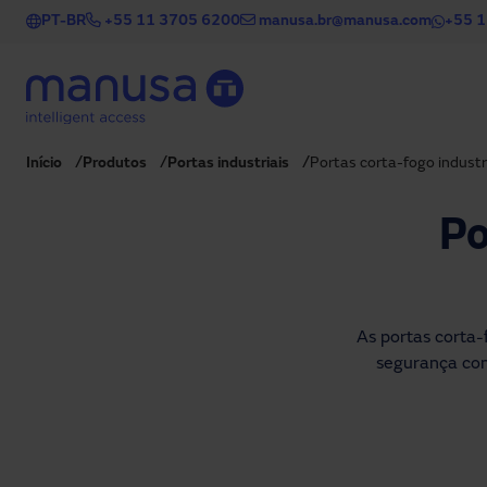
Pular para o conteúdo principal
PT-BR
+55 11 3705 6200
manusa.br@manusa.com
+55 
Início
Produtos
Portas industriais
Portas corta-fogo industri
Po
As portas corta-
segurança con