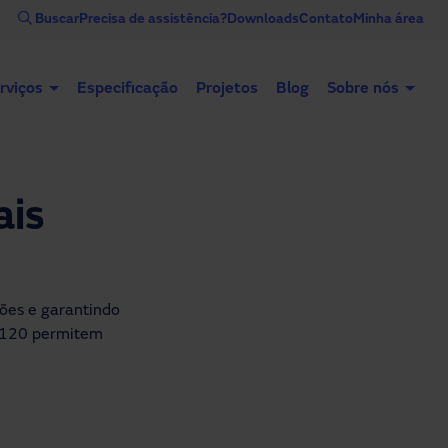
Buscar
Precisa de assistência?
Downloads
Contato
Minha área
rviços
Especificação
Projetos
Blog
Sobre nós
Portas automáticas
Portas industriais
ais
ções e garantindo
EI120 permitem