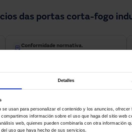
cios das portas corta-fogo indu
Conformidade normativa.
Cumprem a normativa vigente em segurança
contra incêndios.
Detalles
 durabilidade.
Confiabilidade extr
riais resistentes para uso
Funcionamento garan
 a manutenção e as paradas
condições extremas.
s
b se usan para personalizar el contenido y los anuncios, ofrecer
s, compartimos información sobre el uso que haga del sitio web 
 análisis web, quienes pueden combinarla con otra información q
r del uso que haya hecho de sus servicios.