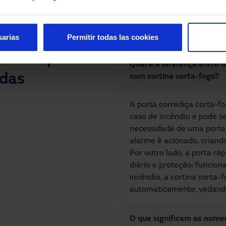
sarias
Permitir todas las cookies
 sobre portas
Qual é a diferença entre 
das
com cortina corta-fogo?
A porta corrediça corta-fo
caso de incêndio e pode s
necessidade de uma porta
alarme é acionado, criando
Por outro lado, a porta r
diário e proteção: funcion
incêndio, a cortina corta-
automaticamente, vedando
O que significam as nome