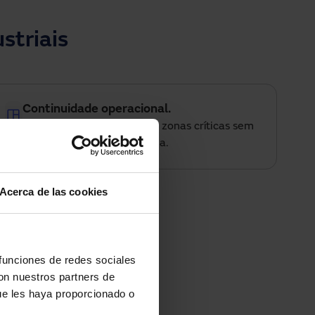
striais
Continuidade operacional.
Permitem compartimentar zonas críticas sem
interferir na operação diária.
Acerca de las cookies
ema.
tido mesmo em
 funciones de redes sociales
con nuestros partners de
ue les haya proporcionado o