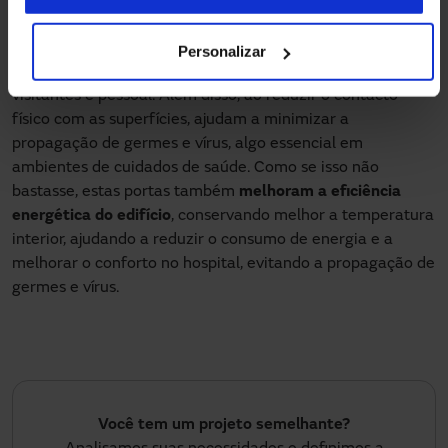
prática e funcional para as entradas principais dos
hospitais. A sua instalação facilita o acesso a todo o tipo
de pessoas, incluindo com mobilidade reduzida,
Personalizar
promovendo um fluxo constante e organizado de doentes,
visitantes e pessoal. Além disso, ao reduzir o contacto
físico com as superfícies, ajudam a minimizar a
propagação de germes e vírus, algo essencial em
ambientes de cuidados de saúde. Como se isso não
bastasse, estas portas também
melhoram a eficiência
energética do edifício
, conservando melhor a temperatura
interior, ajudando a reduzir o consumo de energia e a
melhorar o conforto no hospital, evitando a propagação de
germes e vírus.
Você tem um projeto semelhante?