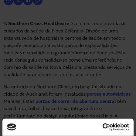
A
Southern Cross Healthcare
é a maior rede privada de
cuidados de saúde da Nova Zelândia. Dispõe de uma
extensa rede de hospitais e centros de saúde em todo o
país, oferecendo uma vasta gama de especialidades
médicas e servindo um grande número de doentes. Esta
rede conseguiu consolidar-se como uma referência no
domínio da saúde na Nova Zelândia, prestando serviços de
qualidade para o bem-estar dos seus utentes.
Na entrada da Northern Clinic, um hospital situado na
cidade de Auckland, foram instaladas
portas automáticas
Manusa. Estas
portas de correr de abertura central
têm
caixilharia, folhas fixas e faixa, integrando-se
perfeitamente no design arquitetónico do edifício. A
fachada da clínica apresenta um estilo de grelha formada
por perfis e vidros, permitindo que a luz natural do exterior