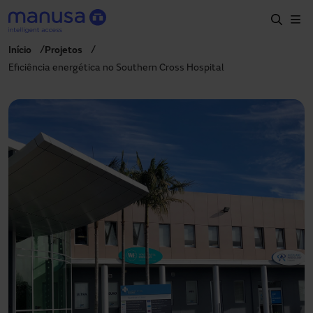
Pular para o conteúdo principal
Início
Projetos
Início
Eficiência energética no Southern Cross Hospital
Produtos e setores
Serviços
Especificação
Projetos
Blog
Sobre nós
PT-BR
+55 11 3705 6200
manusa.br@manusa.com
+55 11 3705 6200