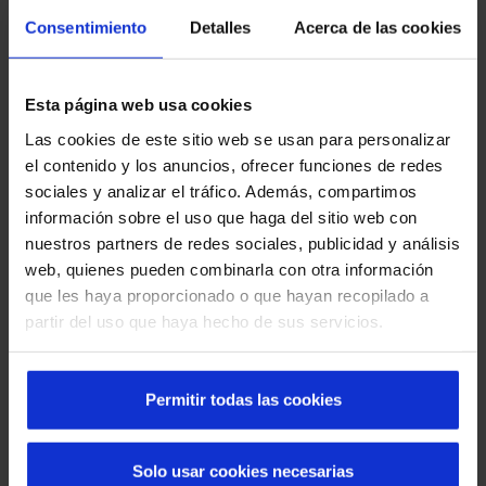
ilumine os espaços interiores, criando um
ambiente
mais
Consentimiento
Detalles
Acerca de las cookies
acolhedor
e
energeticamente eficiente
.
Esta página web usa cookies
Las cookies de este sitio web se usan para personalizar
el contenido y los anuncios, ofrecer funciones de redes
sociales y analizar el tráfico. Además, compartimos
información sobre el uso que haga del sitio web con
nuestros partners de redes sociales, publicidad y análisis
web, quienes pueden combinarla con otra información
que les haya proporcionado o que hayan recopilado a
partir del uso que haya hecho de sus servicios.
Permitir todas las cookies
As
portas automáticas
tornaram-se uma opção muito
Solo usar cookies necesarias