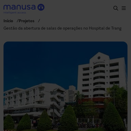
Pular para o conteúdo principal
Início
Projetos
Início
Gestão da abertura de salas de operações no Hospital de Trang
Produtos e setores
Serviços
Especificação
Projetos
Blog
Sobre nós
PT-BR
+55 11 3705 6200
manusa.br@manusa.com
+55 11 3705 6200