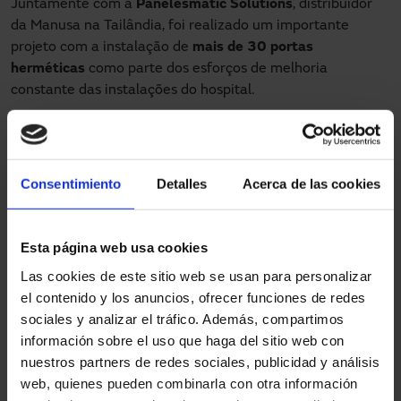
Juntamente com a
Panelesmatic Solutions
, distribuidor
da Manusa na Tailândia, foi realizado um importante
projeto com a instalação de
mais de 30 portas
herméticas
como parte dos esforços de melhoria
constante das instalações do hospital.
Foram instaladas
portas de correr herméticas
e
portas
herméticas com chumbo
para dar acesso aos blocos
operatórios.
Consentimiento
Detalles
Acerca de las cookies
A
manutenção da hermeticidade
nos blocos operatórios é
fundamental, uma vez que se trata de uma das áreas mais
Esta página web usa cookies
delicadas de um hospital. A porta hermética garante uma
higiene absoluta e evita qualquer tipo de contágio e a
Las cookies de este sitio web se usan para personalizar
entrada de agentes patogénicos externos.
el contenido y los anuncios, ofrecer funciones de redes
sociales y analizar el tráfico. Además, compartimos
información sobre el uso que haga del sitio web con
nuestros partners de redes sociales, publicidad y análisis
web, quienes pueden combinarla con otra información