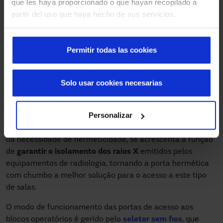
que les haya proporcionado o que hayan recopilado a
partir del uso que haya hecho de sus servicios.
Permitir todas las cookies
Solo usar cookies necesarias
Personalizar
Também é possível encontrar salas com chumbo que
funcionam como blocos operatórios, pelo que, para além
da necessidade de hermeticidade, se acrescenta a função
de
garantir o isolamento dos raios X
emitidos pelos
equipamentos de radiologia, tornando a porta hermética
com chumbo a melhor solução para o acesso a este tipo
de salas.
O modo de funcionamento das portas de acesso aos
blocos operatórios é gerido pelo
seletor sem fios
, que