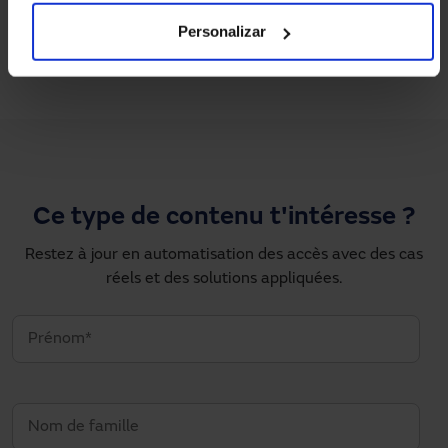
Personalizar
Pagination
1
2
…
›
»
Page courante
Page
Next page
Dernière page
Ce type de contenu t'intéresse ?
Restez à jour en automatisation des accès avec des cas
réels et des solutions appliquées.