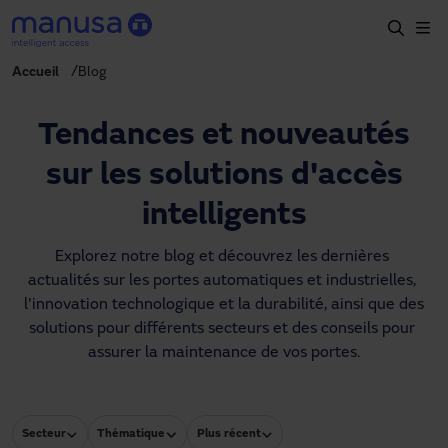
Aller au contenu principal
Accueil
Blog
Accueil
Produits et secteurs
Tendances et nouveautés
Services
sur les solutions d'accès
Prescription
intelligents
Projets
Explorez notre blog et découvrez les dernières 
actualités sur les portes automatiques et industrielles, 
Blog
l'innovation technologique et la durabilité, ainsi que des 
solutions pour différents secteurs et des conseils pour 
À propos de nous
assurer la maintenance de vos portes.
FR
+34 93 591 57 00
manusa@manusa.com
Secteur
Thématique
Plus récent