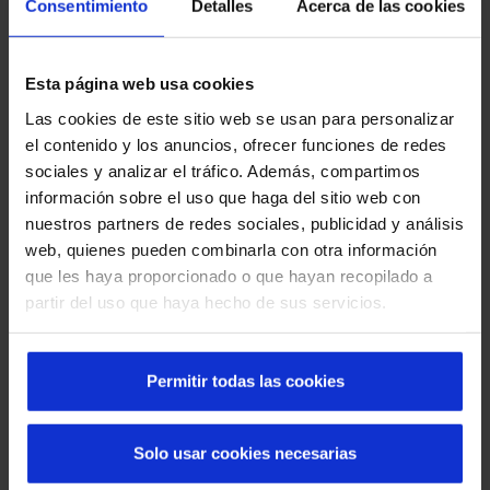
Consentimiento
Detalles
Acerca de las cookies
Esta página web usa cookies
Que faire en cas de panne d'une porte rapide :
Las cookies de este sitio web se usan para personalizar
causes, solutions et prévention
el contenido y los anuncios, ofrecer funciones de redes
sociales y analizar el tráfico. Además, compartimos
información sobre el uso que haga del sitio web con
nuestros partners de redes sociales, publicidad y análisis
web, quienes pueden combinarla con otra información
que les haya proporcionado o que hayan recopilado a
partir del uso que haya hecho de sus servicios.
Permitir todas las cookies
Portes rapides pour la sécurité dans
Solo usar cookies necesarias
l'industrie chimique