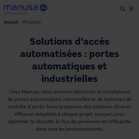
Aller au contenu principal
Accueil
Produits
Accueil
Produits et secteurs
Solutions d'accès
Services
automatisées : portes
Prescription
automatiques et
Projets
industrielles
Blog
Chez Manusa, nous sommes fabricants et installateurs
de portes automatiques, industrielles et de systèmes de
À propos de nous
contrôle d'accès. Nous proposons des solutions sûres et
efficaces adaptées à chaque projet, conçues pour
FR
optimiser la sécurité, le flux de personnes et l'efficacité
+34 93 591 57 00
dans tous les environnements.
manusa@manusa.com