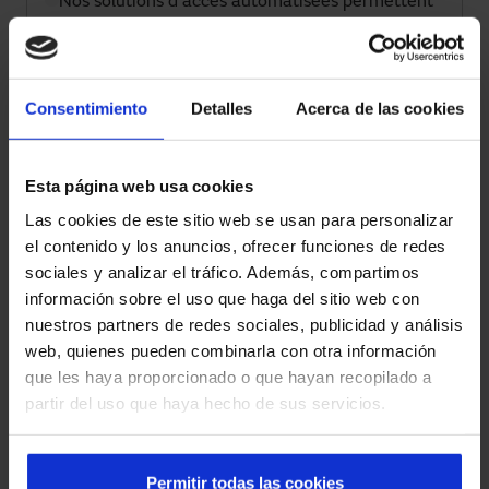
Nos solutions d'accès automatisées permettent
la supervision, le contrôle à distance et
l'intégration avec des plateformes intelligentes
de gestion.
Consentimiento
Detalles
Acerca de las cookies
Sécurité et réglementation
Tous les systèmes intègrent des capteurs, des
Esta página web usa cookies
commandes et des automatismes qui
Las cookies de este sitio web se usan para personalizar
garantissent une utilisation sûre et sont
el contenido y los anuncios, ofrecer funciones de redes
conformes à la réglementation en vigueur.
sociales y analizar el tráfico. Además, compartimos
información sobre el uso que haga del sitio web con
Expérience multisectorielle
nuestros partners de redes sociales, publicidad y análisis
Nous intervenons dans les hôpitaux, les
web, quienes pueden combinarla con otra información
aéroports, le commerce de détail, l'industrie et
que les haya proporcionado o que hayan recopilado a
les bâtiments corporatifs, apportant des
partir del uso que haya hecho de sus servicios.
solutions fiables dans des environnements très
exigeants.
Permitir todas las cookies