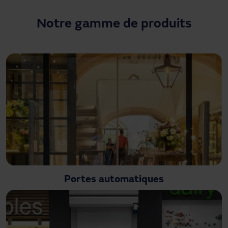
Besoin d'assistance ?
Téléchargements
Notre gamme de produits
Contact
Mon espace
Portes automatiques