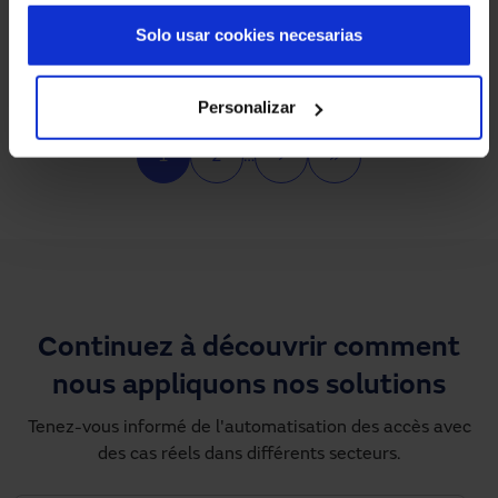
Solo usar cookies necesarias
Portes coulissantes hermétiques pour un
hôpital de référence internationale
Personalizar
Pagination
1
2
…
›
»
Page courante
Page
Next page
Dernière page
Continuez à découvrir comment
nous appliquons nos solutions
Tenez-vous informé de l'automatisation des accès avec
des cas réels dans différents secteurs.