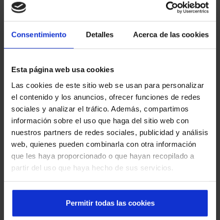
Consentimiento
Detalles
Acerca de las cookies
Esta página web usa cookies
Las cookies de este sitio web se usan para personalizar
Efficacité et design dans les centres
el contenido y los anuncios, ofrecer funciones de redes
d'affaires grâce aux portes automatiques
sociales y analizar el tráfico. Además, compartimos
información sobre el uso que haga del sitio web con
nuestros partners de redes sociales, publicidad y análisis
web, quienes pueden combinarla con otra información
que les haya proporcionado o que hayan recopilado a
partir del uso que haya hecho de sus servicios.
Permitir todas las cookies