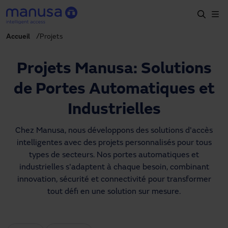
Aller au contenu principal
Accueil
Projets
Accueil
Produits et secteurs
Projets Manusa: Solutions
Services
de Portes Automatiques et
Prescription
Industrielles
Projets
Chez Manusa, nous développons des solutions d'accès
intelligentes avec des projets personnalisés pour tous
Blog
types de secteurs. Nos portes automatiques et
industrielles s'adaptent à chaque besoin, combinant
À propos de nous
innovation, sécurité et connectivité pour transformer
tout défi en une solution sur mesure.
FR
+34 93 591 57 00
manusa@manusa.com