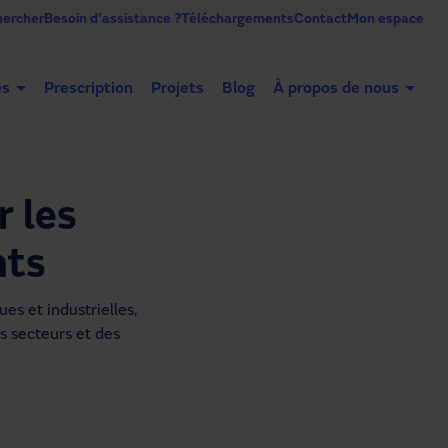
ercher
Besoin d'assistance ?
Téléchargements
Contact
Mon espace
es
Prescription
Projets
Blog
À propos de nous
Portes automatiques
Portes industrielles
Co
 les
nts
s et industrielles, 
s secteurs et des 