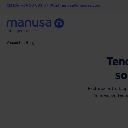
Aller au contenu principal
FR
+34 93 591 57 00
manusa@manusa.com
Accueil
Blog
Ten
so
Explorez notre blog 
l'innovation techn