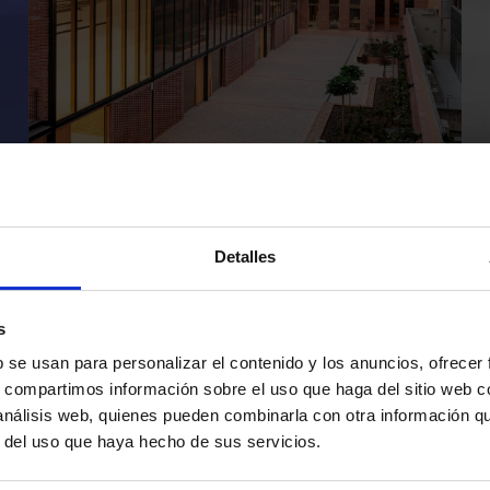
ir,
Découvrez les portes automatiques
Manusa dans les quartiers de Barcelone
Detalles
1
2
3
4
5
…
›
»
s
Page courante
Page
Page
Page
Page
Next page
Dernière 
b se usan para personalizar el contenido y los anuncios, ofrecer
s, compartimos información sobre el uso que haga del sitio web 
 análisis web, quienes pueden combinarla con otra información q
r del uso que haya hecho de sus servicios.