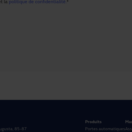
t la
politique de confidentialité.
*
Produits
Ma
 Augusta, 85-87
Portes automatiques
Ass