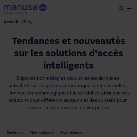
Aller au contenu principal
Accueil
Blog
Accueil
Produits et secteurs
Tendances et nouveautés
Services
sur les solutions d'accès
Prescription
intelligents
Projets
Explorez notre blog et découvrez les dernières 
actualités sur les portes automatiques et industrielles, 
Blog
l'innovation technologique et la durabilité, ainsi que des 
solutions pour différents secteurs et des conseils pour 
À propos de nous
assurer la maintenance de vos portes.
FR
+34 93 591 57 00
manusa@manusa.com
Secteur
Thématique
Plus récent