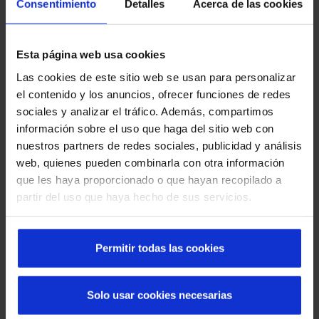
Consentimiento
Detalles
Acerca de las cookies
Esta página web usa cookies
Que faire en cas de panne d'une porte rapide :
Las cookies de este sitio web se usan para personalizar
causes, solutions et prévention
el contenido y los anuncios, ofrecer funciones de redes
sociales y analizar el tráfico. Además, compartimos
información sobre el uso que haga del sitio web con
nuestros partners de redes sociales, publicidad y análisis
web, quienes pueden combinarla con otra información
que les haya proporcionado o que hayan recopilado a
partir del uso que haya hecho de sus servicios.
Permitir todas las cookies
Portes rapides pour la sécurité dans
Solo usar cookies necesarias
l'industrie chimique