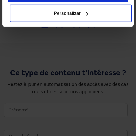
Personalizar
Pagination
1
2
…
›
»
Page courante
Page
Next page
Dernière page
Ce type de contenu t'intéresse ?
Restez à jour en automatisation des accès avec des cas
réels et des solutions appliquées.