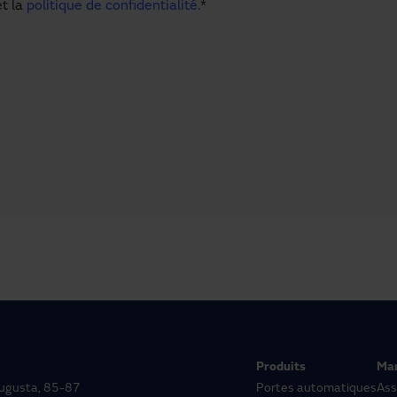
t la
politique de confidentialité.
*
Produits
Ma
 Augusta, 85-87
Portes automatiques
Ass