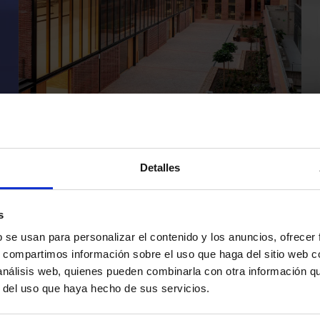
ir,
Découvrez les portes automatiques
Manusa dans les quartiers de Barcelone
Detalles
1
2
3
4
5
…
›
»
s
Page courante
Page
Page
Page
Page
Next page
Dernière 
b se usan para personalizar el contenido y los anuncios, ofrecer
s, compartimos información sobre el uso que haga del sitio web 
 análisis web, quienes pueden combinarla con otra información q
r del uso que haya hecho de sus servicios.