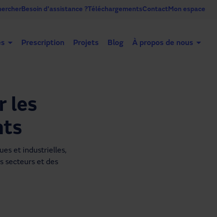
ercher
Besoin d'assistance ?
Téléchargements
Contact
Mon espace
es
Prescription
Projets
Blog
À propos de nous
Portes automatiques
Portes industrielles
Co
 les
nts
s et industrielles, 
s secteurs et des 