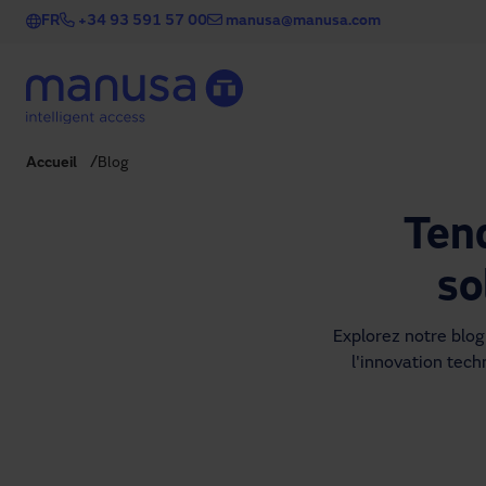
Aller au contenu principal
FR
+34 93 591 57 00
manusa@manusa.com
Accueil
Blog
Ten
so
Explorez notre blog 
l'innovation techn