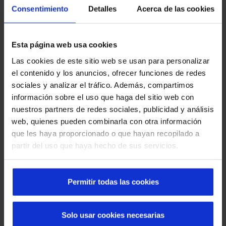
Consentimiento
Detalles
Acerca de las cookies
Esta página web usa cookies
Las cookies de este sitio web se usan para personalizar
Découvrez les portes automatiques Manusa
el contenido y los anuncios, ofrecer funciones de redes
dans les quartiers de Barcelone
sociales y analizar el tráfico. Además, compartimos
información sobre el uso que haga del sitio web con
nuestros partners de redes sociales, publicidad y análisis
web, quienes pueden combinarla con otra información
que les haya proporcionado o que hayan recopilado a
partir del uso que haya hecho de sus servicios.
Permitir todas las cookies
Que faire en cas de panne d'une porte rapide :
Solo usar cookies necesarias
causes, solutions et prévention