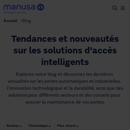
Aller au contenu principal
Accueil
Blog
Accueil
Produits et secteurs
Tendances et nouveautés
Services
sur les solutions d'accès
Prescription
intelligents
Projets
Explorez notre blog et découvrez les dernières 
actualités sur les portes automatiques et industrielles, 
Blog
l'innovation technologique et la durabilité, ainsi que des 
solutions pour différents secteurs et des conseils pour 
À propos de nous
assurer la maintenance de vos portes.
FR
+34 93 591 57 00
manusa@manusa.com
Secteur
Thématique
Plus récent