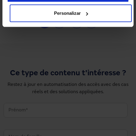
Personalizar
Pagination
1
2
…
›
»
Page courante
Page
Next page
Dernière page
Ce type de contenu t'intéresse ?
Restez à jour en automatisation des accès avec des cas
réels et des solutions appliquées.