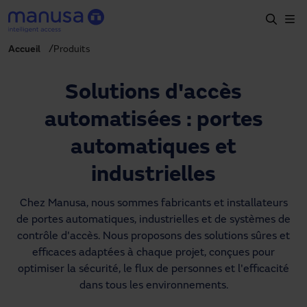
Aller au contenu principal
Accueil
Produits
Accueil
Produits et secteurs
Solutions d'accès
Services
automatisées : portes
Prescription
automatiques et
Projets
industrielles
Blog
Chez Manusa, nous sommes fabricants et installateurs
de portes automatiques, industrielles et de systèmes de
À propos de nous
contrôle d'accès. Nous proposons des solutions sûres et
efficaces adaptées à chaque projet, conçues pour
FR
optimiser la sécurité, le flux de personnes et l'efficacité
+34 93 591 57 00
dans tous les environnements.
manusa@manusa.com