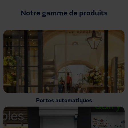
Besoin d'assistance ?
Téléchargements
Notre gamme de produits
Contact
Mon espace
Portes automatiques