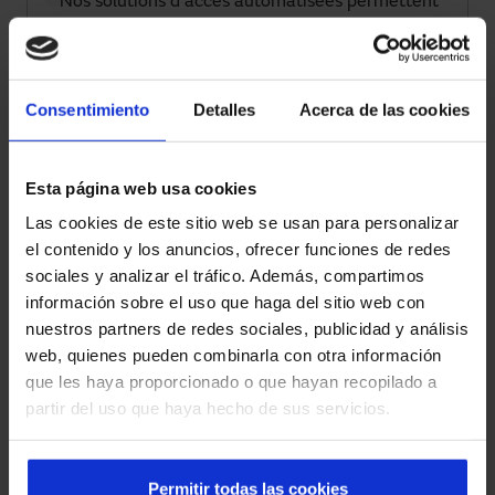
Nos solutions d'accès automatisées permettent
la supervision, le contrôle à distance et
l'intégration avec des plateformes intelligentes
de gestion.
Consentimiento
Detalles
Acerca de las cookies
Sécurité et réglementation
Tous les systèmes intègrent des capteurs, des
Esta página web usa cookies
commandes et des automatismes qui
Las cookies de este sitio web se usan para personalizar
garantissent une utilisation sûre et sont
el contenido y los anuncios, ofrecer funciones de redes
conformes à la réglementation en vigueur.
sociales y analizar el tráfico. Además, compartimos
información sobre el uso que haga del sitio web con
Expérience multisectorielle
nuestros partners de redes sociales, publicidad y análisis
Nous intervenons dans les hôpitaux, les
web, quienes pueden combinarla con otra información
aéroports, le commerce de détail, l'industrie et
que les haya proporcionado o que hayan recopilado a
les bâtiments corporatifs, apportant des
partir del uso que haya hecho de sus servicios.
solutions fiables dans des environnements très
exigeants.
Permitir todas las cookies