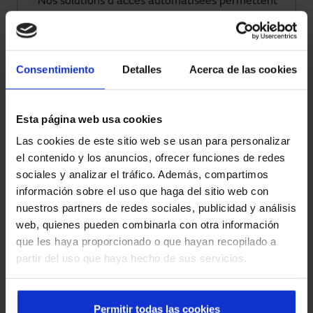
Nos solutions d'accès automatisées permettent
la supervision, le contrôle à distance et
l'intégration avec des plateformes intelligentes
de gestion.
Consentimiento
Detalles
Acerca de las cookies
Sécurité et réglementation
Tous les systèmes intègrent des capteurs, des
Esta página web usa cookies
commandes et des automatismes qui
Las cookies de este sitio web se usan para personalizar
garantissent une utilisation sûre et sont
el contenido y los anuncios, ofrecer funciones de redes
conformes à la réglementation en vigueur.
sociales y analizar el tráfico. Además, compartimos
información sobre el uso que haga del sitio web con
Expérience multisectorielle
nuestros partners de redes sociales, publicidad y análisis
Nous intervenons dans les hôpitaux, les
web, quienes pueden combinarla con otra información
aéroports, le commerce de détail, l'industrie et
que les haya proporcionado o que hayan recopilado a
les bâtiments corporatifs, apportant des
partir del uso que haya hecho de sus servicios.
solutions fiables dans des environnements très
exigeants.
Permitir todas las cookies