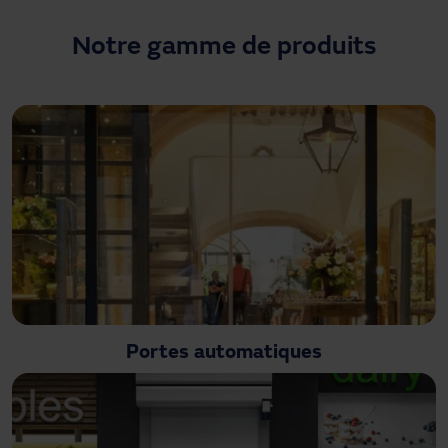
Besoin d'assistance ?
Téléchargements
Notre gamme de produits
Contact
Mon espace
Portes automatiques