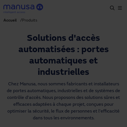
Aller au contenu principal
Accueil
Produits
Accueil
Produits et secteurs
Solutions d'accès
Services
automatisées : portes
Prescription
automatiques et
Projets
industrielles
Blog
Chez Manusa, nous sommes fabricants et installateurs
de portes automatiques, industrielles et de systèmes de
À propos de nous
contrôle d'accès. Nous proposons des solutions sûres et
efficaces adaptées à chaque projet, conçues pour
FR
optimiser la sécurité, le flux de personnes et l'efficacité
+34 93 591 57 00
dans tous les environnements.
manusa@manusa.com