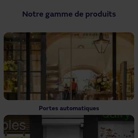
Besoin d'assistance ?
Téléchargements
Notre gamme de produits
Contact
Mon espace
Portes automatiques