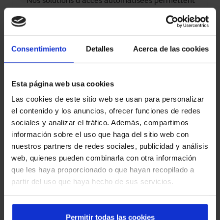
Nos solutions d'accès automatisées permettent
la supervision, le contrôle à distance et
l'intégration avec des plateformes intelligentes
de gestion.
Consentimiento
Detalles
Acerca de las cookies
Sécurité et réglementation
Tous les systèmes intègrent des capteurs, des
Esta página web usa cookies
commandes et des automatismes qui
Las cookies de este sitio web se usan para personalizar
garantissent une utilisation sûre et sont
el contenido y los anuncios, ofrecer funciones de redes
conformes à la réglementation en vigueur.
sociales y analizar el tráfico. Además, compartimos
información sobre el uso que haga del sitio web con
Expérience multisectorielle
nuestros partners de redes sociales, publicidad y análisis
Nous intervenons dans les hôpitaux, les
web, quienes pueden combinarla con otra información
aéroports, le commerce de détail, l'industrie et
que les haya proporcionado o que hayan recopilado a
les bâtiments corporatifs, apportant des
partir del uso que haya hecho de sus servicios.
solutions fiables dans des environnements très
exigeants.
Permitir todas las cookies