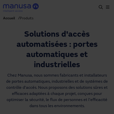
Aller au contenu principal
Accueil
Produits
Accueil
Produits et secteurs
Solutions d'accès
Services
automatisées : portes
Prescription
automatiques et
Projets
industrielles
Blog
Chez Manusa, nous sommes fabricants et installateurs
de portes automatiques, industrielles et de systèmes de
À propos de nous
contrôle d'accès. Nous proposons des solutions sûres et
efficaces adaptées à chaque projet, conçues pour
FR
optimiser la sécurité, le flux de personnes et l'efficacité
+34 93 591 57 00
dans tous les environnements.
manusa@manusa.com