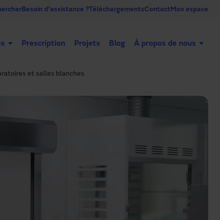
ercher
Besoin d'assistance ?
Téléchargements
Contact
Mon espace
es
Prescription
Projets
Blog
À propos de nous
ratoires et salles blanches
Portes automatiques
Portes industrielles
Co