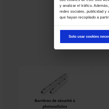
y analizar el tráfico. Ademá
redes sociales, publicidad y
que hayan recopilado a parti
Solo usar cookies nece
Barrières de sécurité à
photocellules