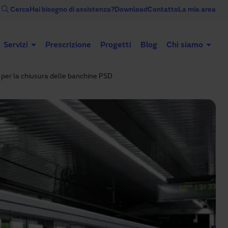
Cerca
Hai bisogno di assistenza?
Download
Contatto
La mia area
Servizi
Prescrizione
Progetti
Blog
Chi siamo
per la chiusura delle banchine PSD
Porte automatiche
Porte industriali