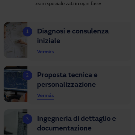
team specializzati in ogni fase:
Diagnosi e consulenza
1
iniziale
Ver
más
Proposta tecnica e
2
personalizzazione
Ver
más
Ingegneria di dettaglio e
3
documentazione