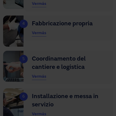
Ver
más
Fabbricazione propria
4
Ver
más
Coordinamento del
5
cantiere e logistica
Ver
más
Installazione e messa in
6
servizio
Ver
más