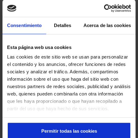
Integrazione con altri sistemi dell'edificio o
dell'impianto
Consentimiento
Detalles
Acerca de las cookies
Esta página web usa cookies
Produzione propria, che garantisce qualità,
Las cookies de este sitio web se usan para personalizar
affidabilità e tempi controllati
el contenido y los anuncios, ofrecer funciones de redes
sociales y analizar el tráfico. Además, compartimos
información sobre el uso que haga del sitio web con
nuestros partners de redes sociales, publicidad y análisis
web, quienes pueden combinarla con otra información
Manutenzione specializzata effettuata da
que les haya proporcionado o que hayan recopilado a
tecnici certificati di Manusa
partir del uso que haya hecho de sus servicios.
Permitir todas las cookies