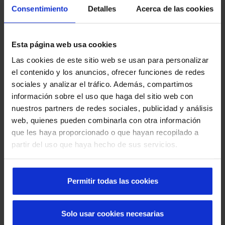
intelligenti.
Consentimiento
Detalles
Acerca de las cookies
Sicurezza e normativa
Esta página web usa cookies
Tutti i sistemi incorporano sensori, comandi e
automatismi che garantiscono un uso sicuro e
Las cookies de este sitio web se usan para personalizar
sono conformi alla normativa vigente.
el contenido y los anuncios, ofrecer funciones de redes
sociales y analizar el tráfico. Además, compartimos
información sobre el uso que haga del sitio web con
Esperienza multisettoriale
nuestros partners de redes sociales, publicidad y análisis
Lavoriamo in ospedali, aeroporti, retail, industria
web, quienes pueden combinarla con otra información
e edifici aziendali, offrendo soluzioni affidabili in
que les haya proporcionado o que hayan recopilado a
ambienti altamente esigenti.
partir del uso que haya hecho de sus servicios.
Permitir todas las cookies
Solo usar cookies necesarias