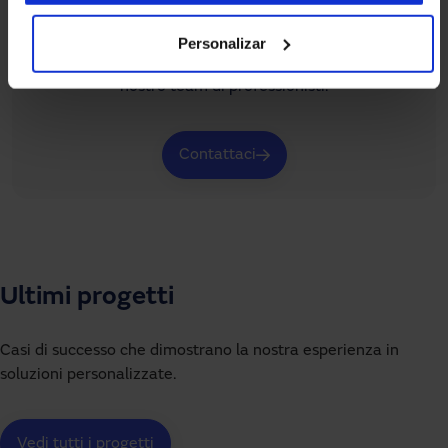
Hai bisogno di aiuto?
Se non trovi quello che cerchi o hai dubbi sui nostri 
Personalizar
sistemi di accesso automatizzati, puoi contattare il 
nostro team di professionisti.
Contattaci
Ultimi progetti
Casi di successo che dimostrano la nostra esperienza in
soluzioni personalizzate.
Vedi tutti i progetti