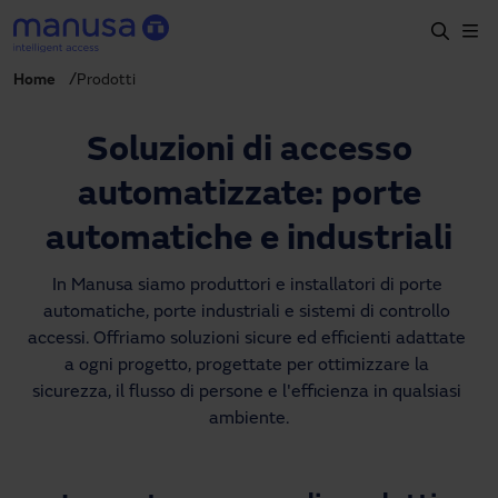
Salta al contenuto principale
Home
Prodotti
Home
Prodotti e settori
Soluzioni di accesso
Servizi
automatizzate: porte
Prescrizione
automatiche e industriali
Progetti
In Manusa siamo produttori e installatori di porte 
automatiche, porte industriali e sistemi di controllo 
Blog
accessi. Offriamo soluzioni sicure ed efficienti adattate 
a ogni progetto, progettate per ottimizzare la 
Chi siamo
sicurezza, il flusso di persone e l'efficienza in qualsiasi 
ambiente.
IT
+39 035 0403069
italia@manusa.com