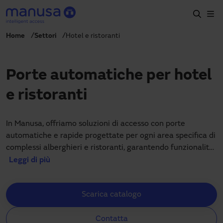
Salta al contenuto principale
Home
Settori
Hotel e ristoranti
Home
Prodotti e settori
Porte automatiche per hotel
Servizi
e ristoranti
Prescrizione
Progetti
In Manusa, offriamo soluzioni di accesso con porte
automatiche e rapide progettate per ogni area specifica di
Blog
complessi alberghieri e ristoranti, garantendo funzionalità,
accessibilità ed estetica in ogni spazio.
Leggi di più
Chi siamo
Per il settore alberghiero, le nostre porte automatiche
IT
Scarica catalogo
coprono tutte le esigenze: dall’ingresso principale fino alla
+39 035 0403069
settorizzazione degli interni e alle aree ad accesso
italia@manusa.com
Contatta
ristretto. Queste soluzioni di controllo accessi garantiscono