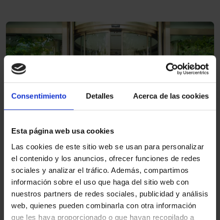
Consentimiento
Detalles
Acerca de las cookies
1
Esta página web usa cookies
Porta scorrevole automatica curva
Las cookies de este sitio web se usan para personalizar
e semicircolare
el contenido y los anuncios, ofrecer funciones de redes
sociales y analizar el tráfico. Además, compartimos
información sobre el uso que haga del sitio web con
nuestros partners de redes sociales, publicidad y análisis
Altri settori
web, quienes pueden combinarla con otra información
que les haya proporcionado o que hayan recopilado a