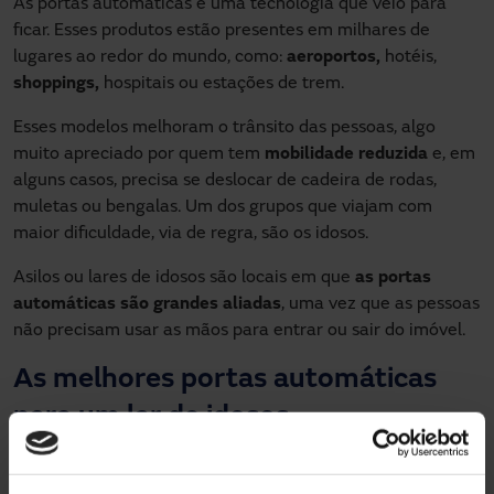
As portas automáticas é uma tecnologia que veio para
ficar. Esses produtos estão presentes em milhares de
lugares ao redor do mundo, como:
aeroportos,
hotéis,
shoppings,
hospitais ou estações de trem.
Esses modelos melhoram o trânsito das pessoas, algo
muito apreciado por quem tem
mobilidade reduzida
e, em
alguns casos, precisa se deslocar de cadeira de rodas,
muletas ou bengalas. Um dos grupos que viajam com
maior dificuldade, via de regra, são os idosos.
Asilos ou lares de idosos são locais em que
as portas
automáticas são grandes aliadas
, uma vez que as pessoas
não precisam usar as mãos para entrar ou sair do imóvel.
As melhores portas automáticas
para um lar de idosos
Nesse caso, recomenda-se a instalação de portas
deslizantes. A Manusa fabrica diversos modelos: