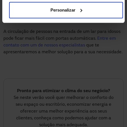
abertura da porta, que permanece aberta o mínimo de
Personalizar
tempo possível, ajudando a minimizar a transmissão de
calor, vazamentos e infiltração de ar.
A circulação de pessoas na entrada de um lar para idosos
pode ficar mais fácil com portas automáticas.
Entre em
contato com um de nossos especialistas
que te
apresentaremos a melhor solução para a sua necessidade.
Pronto para otimizar o clima do seu negócio?
Se neste verão você quer melhorar o conforto do
seu espaço ou escritório, economizar energia e
oferecer uma melhor experiência aos seus
clientes, conheça como podemos ajudar com a
solução mais adequada.