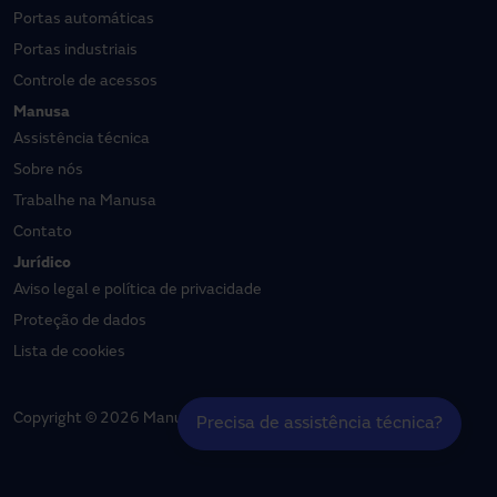
Portas automáticas
Portas industriais
Controle de acessos
Manusa
Assistência técnica
Sobre nós
Trabalhe na Manusa
Contato
Jurídico
Aviso legal e política de privacidade
Proteção de dados
Lista de cookies
Copyright © 2026 Manusa | Todos os direitos reservados
Precisa de assistência técnica?