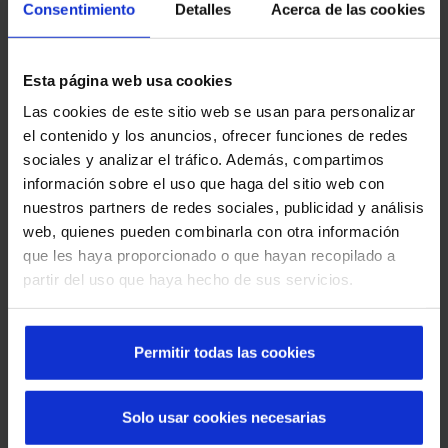
Consentimiento
Detalles
Acerca de las cookies
Porta automática standard;
Porta automática telescópica;
Esta página web usa cookies
Porta automática curva ou semicircular;
Las cookies de este sitio web se usan para personalizar
O modelo standard é o mais utilizado, encontramos essa
el contenido y los anuncios, ofrecer funciones de redes
porta com frequência em muitos edifícios. Para
acessos
sociales y analizar el tráfico. Además, compartimos
estreitos,
recomenda-se a instalação da porta de correr
información sobre el uso que haga del sitio web con
telescópica, pois permite a máxima abertura em um
nuestros partners de redes sociales, publicidad y análisis
espaço mínimo. Já as portas de correr curva ou
web, quienes pueden combinarla con otra información
semicircular costuma-se ser instaladas nas entradas dos
que les haya proporcionado o que hayan recopilado a
edifícios, pois confere um ar de elegância, sem sacrificar a
partir del uso que haya hecho de sus servicios.
segurança oferecida por uma porta automática padrão.
A Manusa projeta, fabrica e instala
portas automáticas
Permitir todas las cookies
para esse tipo de imóvel, o que melhora a qualidade de
vida dos funcionários e moradores. Além disso, a
eficiência
energética do edifício melhorará,
pois, o calor do
Solo usar cookies necesarias
aquecimento no inverno e o frio do ar condicionado no
verão não serão perdidos. Isso se deve à velocidade de