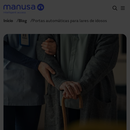
Pular para o conteúdo principal
Início
Blog
Portas automáticas para lares de idosos
Início
Produtos e setores
Serviços
Especificação
Projetos
Blog
Sobre nós
PT-BR
+55 11 3705 6200
manusa.br@manusa.com
+55 11 3705 6200