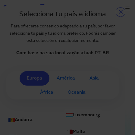
Pular para o conteúdo principal
Selecciona tu país e idioma
Início
Projetos
Loaner Healthcare Services
Início
Para ofrecerte contenido adaptado a tu país, por favor
selecciona tu país y tu idioma preferido. Podrás cambiar
Produtos e setores
esta selección en cualquier momento.
Serviços
Com base na sua localização atual:
PT-BR
Especificação
Projetos
Europa
América
Asia
Blog
África
Oceanía
Sobre nós
PT-BR
Luxembourg
+55 11 3705 6200
Andorra
manusa.br@manusa.com
Malta
+55 11 3705 6200