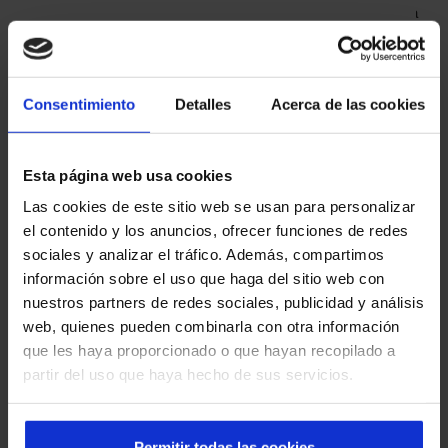
A Loaner Healthcare Services, empresa especializada na
France
desinfeção de material cirúrgico, sediada em Alcalá de
Slovenia
Henares (Madrid), para as suas instalações em Cornellá
(Barcelona), optou por duas das nossas soluções Manusa
Greece
Spain
Consentimiento
Detalles
Acerca de las cookies
em portas e portões industriais.
Hungary
Por um lado, a instalação de portas de batente pedonais
Sweden
corta-fogo que, além de setorizarem, isolam em caso de
Esta página web usa cookies
incêndio. E por outro, várias portas rápidas de alumínio
Ireland
Las cookies de este sitio web se usan para personalizar
Switzerland
reforçado que além de oferecerem estanqueidade graças
el contenido y los anuncios, ofrecer funciones de redes
ao acabamento de alta qualidade, se adaptam a zonas
sociales y analizar el tráfico. Además, compartimos
Iceland
Turkey
com elevado tráfego de pessoas e mercadorias. As lonas
información sobre el uso que haga del sitio web con
foram personalizadas em diferentes cores e optou-se por
nuestros partners de redes sociales, publicidad y análisis
Israel
um óculo transparente de grandes dimensões no centro,
Ukraine
web, quienes pueden combinarla con otra información
que permite a visualização de outras áreas sem ser
que les haya proporcionado o que hayan recopilado a
necessário abrir a porta.
Italy
partir del uso que haya hecho de sus servicios.
United Kingdom
Latvia
Global
Permitir todas las cookies