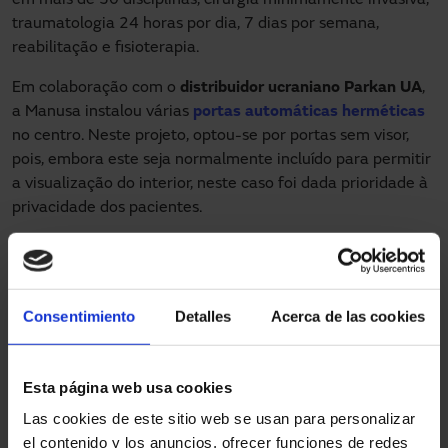
traumatologia 24 horas por dia, 7 dias por semana,
reabilitação e fisioterapia.
Em colaboração com o
distribuidor ucraniano Parkan UA
,
a Manusa instalou várias
portas automáticas herméticas
no centro. Neste projeto, optou-se por portas sem visor,
pois, embora este seja normalmente incluído para permitir
a visualização do interior, neste caso foi dada prioridade à
privacidade dos pacientes.
Consentimiento
Detalles
Acerca de las cookies
Esta página web usa cookies
Las cookies de este sitio web se usan para personalizar
el contenido y los anuncios, ofrecer funciones de redes