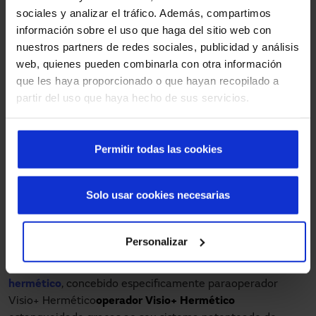
sociales y analizar el tráfico. Además, compartimos
información sobre el uso que haga del sitio web con
nuestros partners de redes sociales, publicidad y análisis
web, quienes pueden combinarla con otra información
Para garantir uma abertura sem contacto, foram
que les haya proporcionado o que hayan recopilado a
incorporados
detetores de proximidade Smart-prox
, que
partir del uso que haya hecho de sus servicios.
permitem acionar a porta automaticamente sem
necessidade de contacto físico. Estes dispositivos podem
ser ligados através do BUS Manusa ou através de um
Permitir todas las cookies
sistema de contacto livre de potencial, dependendo do
tipo de operador. O seu design, elegante e coerente com o
do Selector Smart, permite a sua instalação em superfície
Solo usar cookies necesarias
e em paralelo. Além disso, dispõem de um indicador
luminoso que melhora a experiência do utilizador e uma
distância de deteção regulável entre 5 e 35 cm.
Personalizar
As portas estão equipadas com o
operador Visio+
hermético
, concebido especificamente para
operador
Visio+ Hermético
operador Visio+ Hermético