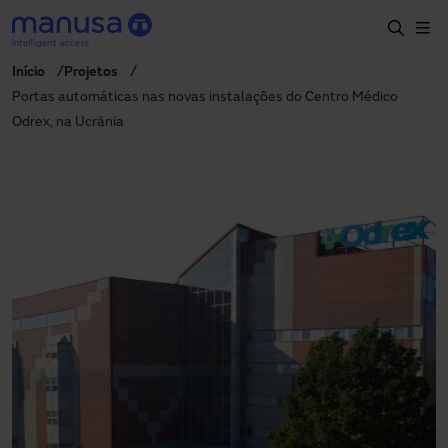
Pular para o conteúdo principal
Início
Projetos
Início
Portas automáticas nas novas instalações do Centro Médico
Odrex, na Ucrânia
Produtos e setores
Serviços
Especificação
Projetos
Blog
Sobre nós
PT-BR
+55 11 3705 6200
manusa.br@manusa.com
+55 11 3705 6200