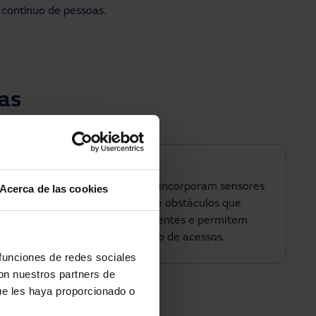
contínuo de pessoas.
as
Maior segurança.
Estes sistemas automáticos incorporam sensores
Acerca de las cookies
de presença e de deteção de obstáculos que
minimizam os riscos de acidentes e permitem
integrar sistemas de controlo de acessos.
 funciones de redes sociales
con nuestros partners de
o inteligente (IoT).
ue les haya proporcionado o
e gestão remota,