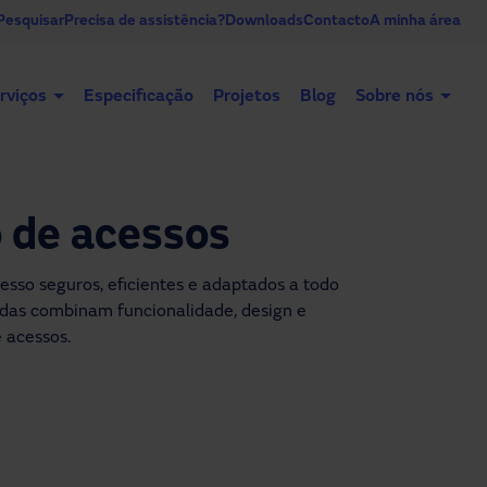
Pesquisar
Precisa de assistência?
Downloads
Contacto
A minha área
rviços
Especificação
Projetos
Blog
Sobre nós
Portas automáticas
Portas industriais
o de acessos
sso seguros, eficientes e adaptados a todo
zadas combinam funcionalidade, design e
 acessos.