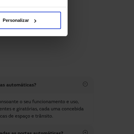
inteligentes e
ara maximizar o seu
Personalizar
tas automáticas?
consoante o seu funcionamento e uso,
tentes e giratórias, cada uma concebida
cas de espaço e trânsito.
ladas as portas automáticas?