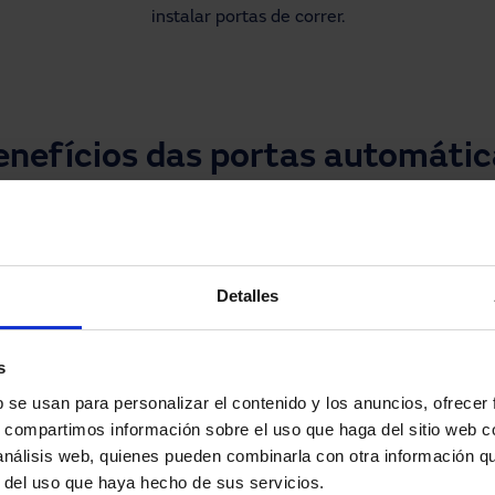
instalar portas de correr.
enefícios das portas automátic
Eficiência energética.
As nossas portas automatizadas abrem e fecham
Detalles
de forma inteligente, reduzindo perdas de
climatização e otimizando o consumo de
s
energia.
b se usan para personalizar el contenido y los anuncios, ofrecer
s, compartimos información sobre el uso que haga del sitio web 
ação.
Conectividade e control
 análisis web, quienes pueden combinarla con otra información q
as da Manusa contam com
Permitem conectividade 
r del uso que haya hecho de sus servicios.