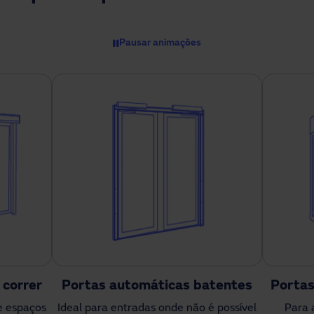
Pausar animações
 correr
Portas automáticas batentes
Portas
 e espaços
Ideal para entradas onde não é possível
Para 