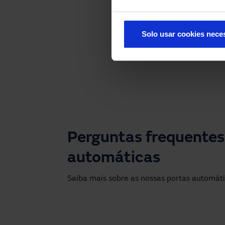
acabamentos personal
modernos que melhora
espaço, edifício ou es
Solo usar cookies nece
Perguntas frequentes
automáticas
Saiba mais sobre as nossas portas automáti