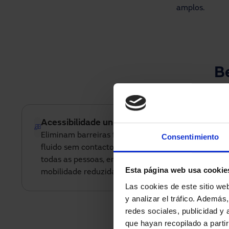
amplos.
B
Acessibilidade universal.
Eliminam barreiras físicas e permitem um acesso
Consentimiento
fluido sem contacto, facilitando a passagem de
todas as pessoas, em especial pessoas com
Esta página web usa cookie
mobilidade reduzida.
Las cookies de este sitio we
y analizar el tráfico. Ademá
Design e personaliz
redes sociales, publicidad y
As portas automátic
que hayan recopilado a parti