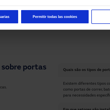
izáveis e designs
integração com sistemas 
m a estética de qualquer
manutenção preventiva p
paço comercial.
desempenho.
sarias
Permitir todas las cookies
 sobre portas
Quais são os tipos de por
Existem diferentes tipos 
cas.
como portas de correr, ba
para necessidades específi
Em que setores são insta