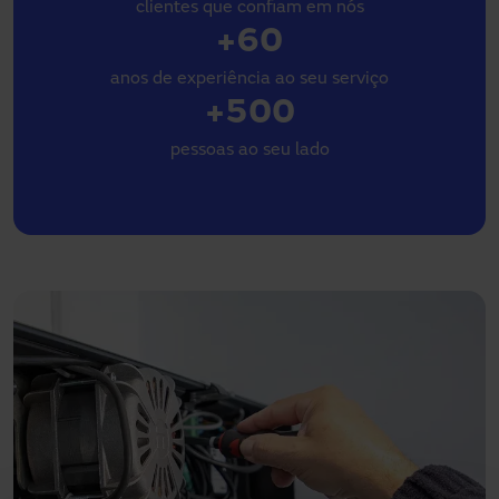
clientes que confiam em nós
+60
anos de experiência ao seu serviço
+500
pessoas ao seu lado