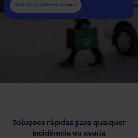
Solicitar assistência técnica
Precisa de assistência?
Downloads
Contacto
A minha área
Soluções rápidas para qualquer
incidêmcia ou avaria