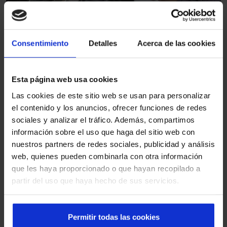
Profissionais especializados em
Consentimiento
Detalles
Acerca de las cookies
portas automáticas e industriais
Esta página web usa cookies
Dispomos de uma equipa de técnicos altamente
Las cookies de este sitio web se usan para personalizar
especializados, formados nas nossas próprias
el contenido y los anuncios, ofrecer funciones de redes
instalações e empenhados em oferecer um serviço
sociales y analizar el tráfico. Además, compartimos
honesto, transparente e orientado para a resolução
información sobre el uso que haga del sitio web con
imediata.
nuestros partners de redes sociales, publicidad y análisis
Técnicos especializados em todo o tipo de
web, quienes pueden combinarla con otra información
acessos e marcas
que les haya proporcionado o que hayan recopilado a
Frota exclusiva de viaturas equipadas para
partir del uso que haya hecho de sus servicios.
resolver a avaria na primeira visita sempre que
possível
Rede profissional em todo o país, garantindo
Permitir todas las cookies
rapidez e proximidade em cada intervenção