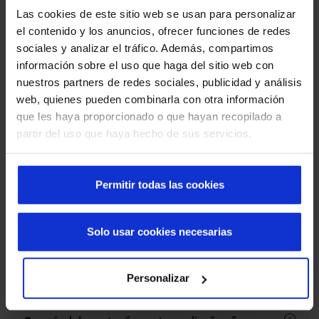
Las cookies de este sitio web se usan para personalizar
herméticas corta-fogo EI de
el contenido y los anuncios, ofrecer funciones de redes
chumbo
sociales y analizar el tráfico. Además, compartimos
información sobre el uso que haga del sitio web con
Encontre respostas às dúvidas mais comuns sobre as
nuestros partners de redes sociales, publicidad y análisis
características, instalação e manutenção deste produto.
web, quienes pueden combinarla con otra información
que les haya proporcionado o que hayan recopilado a
partir del uso que haya hecho de sus servicios.
Onde pode ser instalada uma porta hermética
corta-fogo EI de chumbo?
Permitir todas las cookies
São utilizadas em ambientes hospitalares,
laboratórios, clínicas radiológicas ou áreas críticas
onde é necessário isolamento contra radiações
Solo usar cookies necesarias
ionizantes e, ao mesmo tempo, uma porta que atue
como uma barreira eficaz contra a propagação de
Personalizar
incêndios e fumo, e garanta a integridade estrutural.