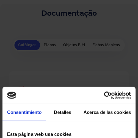
Documentação
Catálogos
Planos
Objetos BIM
Fichas técnicas
Catalogo setor da saúde
Consentimiento
Detalles
Acerca de las cookies
Esta página web usa cookies
Perguntas frequentes sobre portas