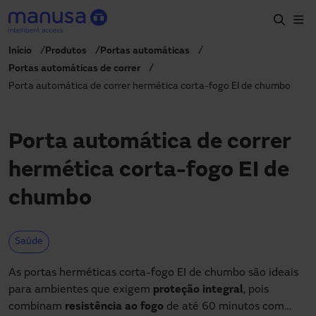
Passar para o conteúdo principal
Início
Produtos
Portas automáticas
Início
Portas automáticas de correr
Porta automática de correr hermética corta-fogo EI de chumbo
Produtos e setores
Serviços
Porta automática de correr
Especificação
hermética corta-fogo EI de
Projetos
chumbo
Blog
Sobre nós
Saúde
PT-PT
As portas herméticas corta-fogo EI de chumbo são ideais
+351 214 787 270
para ambientes que exigem
proteção integral
, pois
portugal@manusa.com
combinam
resistência ao fogo
de até 60 minutos com