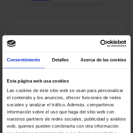
Catálogo da gama de produtos Manusa
Consentimiento
Detalles
Acerca de las cookies
Esta página web usa cookies
Perguntas frequentes sobre portas
Las cookies de este sitio web se usan para personalizar
automáticas de correr curvas ou
el contenido y los anuncios, ofrecer funciones de redes
semicirculares
sociales y analizar el tráfico. Además, compartimos
información sobre el uso que haga del sitio web con
Encontre respostas às dúvidas mais comuns sobre as
nuestros partners de redes sociales, publicidad y análisis
características, instalação e manutenção deste produto.
web, quienes pueden combinarla con otra información
que les haya proporcionado o que hayan recopilado a