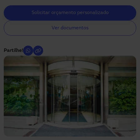
Precisa de assistência?
Solicitar orçamento personalizado
Downloads
Contacto
Permitem a instalação com vidro e estrutura
côncava
A minha área
Ver documentos
ou convexa
com diferentes raios e graus de curvatura.
A combinação de duas portas curvas permite a
criação de portas circulares.
Partilhe!
Incluem sistemas de
máxima segurança
para as
pessoas e o correto funcionamento
Incorporam sistemas de deteção de obstáculos com
reabertura automática.
Cumprem estritamente a regulamentação tanto de
produto como de uso.
Graças à velocidade de abertura, contribuem para
melhorar a
eficiência energética
reduzindo o
desperdício de energia e contribuindo positivamente
para a poupança da mesma.