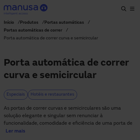
Passar para o conteúdo principal
Início
Produtos
Portas automáticas
Início
Portas automáticas de correr
Porta automática de correr curva e semicircular
Produtos e setores
Serviços
Porta automática de correr
Especificação
curva e semicircular
Projetos
Blog
Especiais
Hotéis e restaurantes
Sobre nós
As portas de correr curvas e semicirculares são uma
solução elegante e singular sem renunciar à
PT-PT
funcionalidade, comodidade e eficiência de uma porta de
+351 214 787 270
portugal@manusa.com
correr. Consistem numa porta automática de uma ou duas
Ler mais
folhas móveis que se deslocam radialmente.