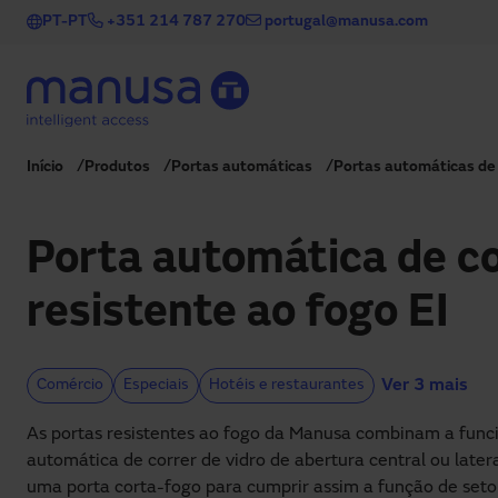
Passar para o conteúdo principal
PT-PT
+351 214 787 270
portugal@manusa.com
Início
Produtos
Portas automáticas
Portas automáticas de 
Porta automática de co
resistente ao fogo EI
Ver 3 mais
Comércio
Especiais
Hotéis e restaurantes
As portas resistentes ao fogo da Manusa combinam a func
automática de correr de vidro de abertura central ou late
uma porta corta-fogo para cumprir assim a função de seto