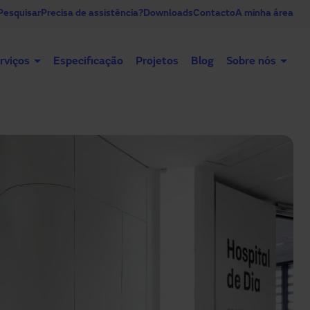
Pesquisar
Precisa de assistência?
Downloads
Contacto
A minha área
rviços
Especificação
Projetos
Blog
Sobre nós
Portas automáticas
Portas industriais