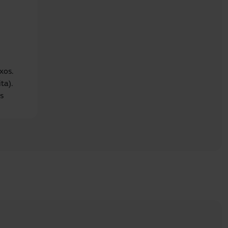
xos.
ta).
s