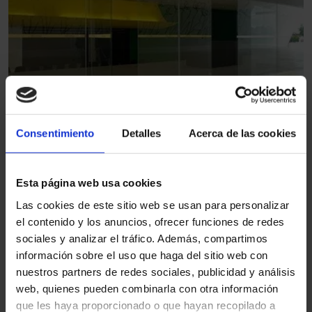
1
Porta automática de correr
Consentimiento
Detalles
Acerca de las cookies
antipânico
Área de partidas
Esta página web usa cookies
Las cookies de este sitio web se usan para personalizar
el contenido y los anuncios, ofrecer funciones de redes
sociales y analizar el tráfico. Además, compartimos
Outros setores
información sobre el uso que haga del sitio web con
nuestros partners de redes sociales, publicidad y análisis
web, quienes pueden combinarla con otra información
que les haya proporcionado o que hayan recopilado a