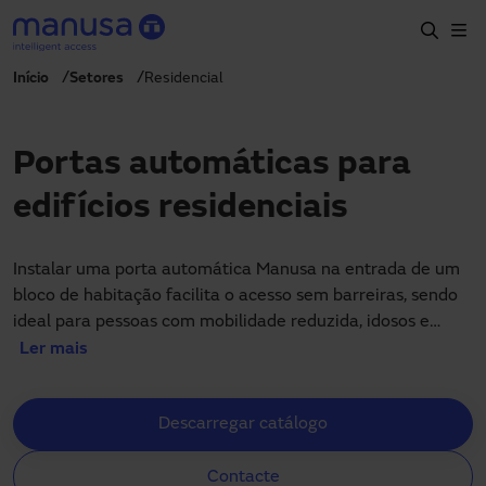
Passar para o conteúdo principal
Início
Setores
Residencial
Início
Produtos e setores
Portas automáticas para
Serviços
edifícios residenciais
Especificação
Projetos
Instalar uma porta automática Manusa na entrada de um
bloco de habitação facilita o acesso sem barreiras, sendo
Blog
ideal para pessoas com mobilidade reduzida, idosos e
famílias com carrinhos de bebé em condomínios e edifícios
Ler mais
Sobre nós
residenciais modernos. Ao eliminar a necessidade de usar
puxadores ou empurrar portas pesadas, assegura-se um
PT-PT
Descarregar catálogo
trânsito confortável e seguro para todos os moradores.
+351 214 787 270
portugal@manusa.com
Contacte
As portas automáticas também oferecem um nível