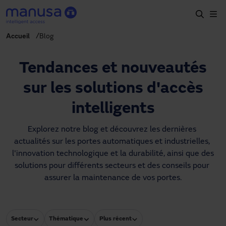
Aller au contenu principal
Accueil
Blog
Accueil
Produits et secteurs
Tendances et nouveautés
Services
sur les solutions d'accès
Prescription
intelligents
Projets
Explorez notre blog et découvrez les dernières 
actualités sur les portes automatiques et industrielles, 
Blog
l'innovation technologique et la durabilité, ainsi que des 
solutions pour différents secteurs et des conseils pour 
À propos de nous
assurer la maintenance de vos portes.
FR
+34 93 591 57 00
manusa@manusa.com
Secteur
Thématique
Plus récent