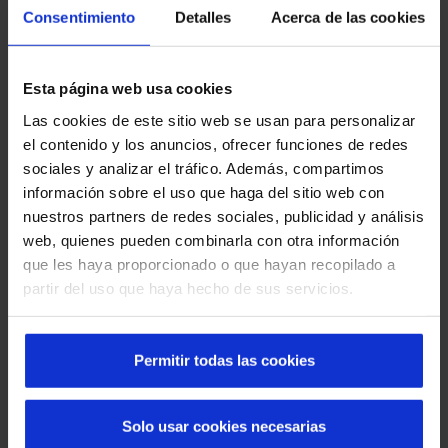
Consentimiento
Detalles
Acerca de las cookies
Esta página web usa cookies
Las cookies de este sitio web se usan para personalizar
Découvrez les portes automatiques Manusa
el contenido y los anuncios, ofrecer funciones de redes
dans les quartiers de Barcelone
sociales y analizar el tráfico. Además, compartimos
información sobre el uso que haga del sitio web con
nuestros partners de redes sociales, publicidad y análisis
web, quienes pueden combinarla con otra información
que les haya proporcionado o que hayan recopilado a
partir del uso que haya hecho de sus servicios.
Permitir todas las cookies
Que faire en cas de panne d'une porte rapide :
Solo usar cookies necesarias
causes, solutions et prévention