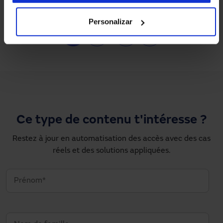
Personalizar
Pagination
1
2
…
›
»
Page courante
Page
Next page
Dernière page
Ce type de contenu t'intéresse ?
Restez à jour en automatisation des accès avec des cas
réels et des solutions appliquées.