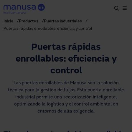
Pasar al contenido principal
Inicio
Productos
Puertas industriales
Inicio
Puertas rápidas enrollables: eficiencia y control
Productos y sectores
Puertas rápidas
Servicios
enrollables: eficiencia y
Prescripción
control
Proyectos
Las puertas enrollables de Manusa son la solución
Blog
técnica para la gestión de flujos. Esta puerta enrollable
Sobre nosotros
industrial permite una sectorización inteligente,
optimizando la logística y el control ambiental en
ES
entornos de alta exigencia.
900827700
manusa@manusa.com