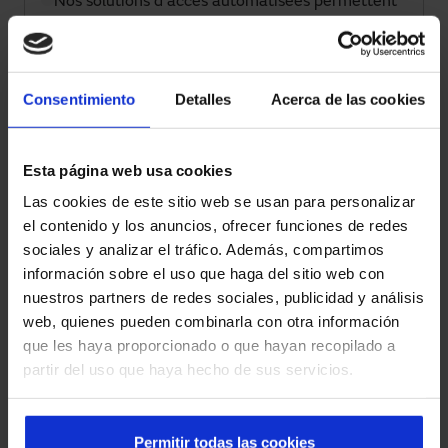
Nos solutions d'accès automatisées permettent
la supervision, le contrôle à distance et
l'intégration avec des plateformes intelligentes
de gestion.
Consentimiento
Detalles
Acerca de las cookies
Sécurité et réglementation
Tous les systèmes intègrent des capteurs, des
Esta página web usa cookies
commandes et des automatismes qui
Las cookies de este sitio web se usan para personalizar
garantissent une utilisation sûre et sont
el contenido y los anuncios, ofrecer funciones de redes
conformes à la réglementation en vigueur.
sociales y analizar el tráfico. Además, compartimos
información sobre el uso que haga del sitio web con
Expérience multisectorielle
nuestros partners de redes sociales, publicidad y análisis
Nous intervenons dans les hôpitaux, les
web, quienes pueden combinarla con otra información
aéroports, le commerce de détail, l'industrie et
que les haya proporcionado o que hayan recopilado a
les bâtiments corporatifs, apportant des
partir del uso que haya hecho de sus servicios.
solutions fiables dans des environnements très
exigeants.
Permitir todas las cookies