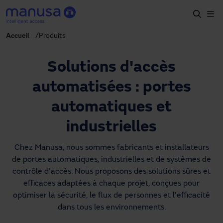
Aller au contenu principal
Accueil
Produits
Accueil
Produits et secteurs
Solutions d'accès
Services
automatisées : portes
Prescription
automatiques et
Projets
industrielles
Blog
Chez Manusa, nous sommes fabricants et installateurs
de portes automatiques, industrielles et de systèmes de
À propos de nous
contrôle d'accès. Nous proposons des solutions sûres et
efficaces adaptées à chaque projet, conçues pour
FR
optimiser la sécurité, le flux de personnes et l'efficacité
+34 93 591 57 00
dans tous les environnements.
manusa@manusa.com