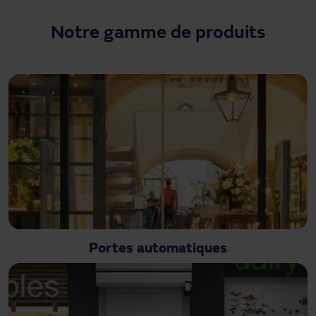
Besoin d'assistance ?
Téléchargements
Notre gamme de produits
Contact
Mon espace
Portes automatiques