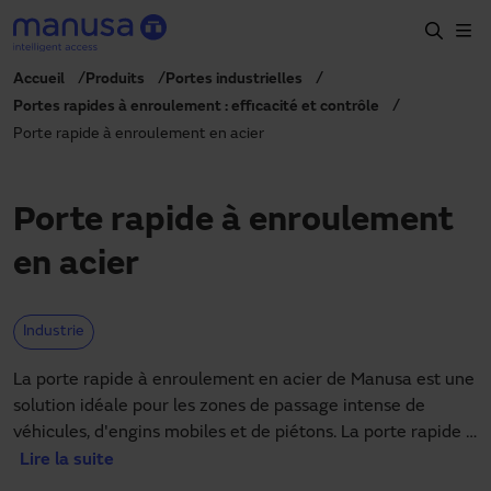
Aller au contenu principal
Accueil
Produits
Portes industrielles
Accueil
Portes rapides à enroulement : efficacité et contrôle
Porte rapide à enroulement en acier
Produits et secteurs
Services
Porte rapide à enroulement
Prescription
en acier
Projets
Blog
Industrie
À propos de nous
La porte rapide à enroulement en acier de Manusa est une
solution idéale pour les zones de passage intense de
FR
véhicules, d'engins mobiles et de piétons. La porte rapide à
+34 93 591 57 00
manusa@manusa.com
enroulement en acier est la meilleure solution pour les
Lire la suite
zones de passage intense comme les entrepôts ou les