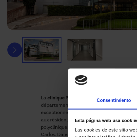
La
clinique SEMM Mautone
est un hôpital p
Consentimiento
département de Maldonado, en Uruguay. Ce 
exceptionnelle dans les domaines cliniques 
Esta página web usa cookie
aux résidents et aux visiteurs de la région. 
polycliniques réparties stratégiquement dans
Las cookies de este sitio we
Carlos. Dans ces établissements, les patien