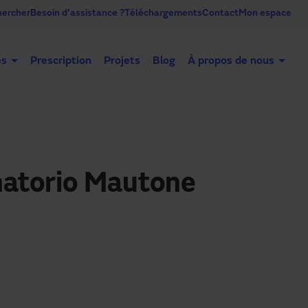
ercher
Besoin d'assistance ?
Téléchargements
Contact
Mon espace
es
Prescription
Projets
Blog
À propos de nous
Portes automatiques
Portes industrielles
Co
natorio Mautone