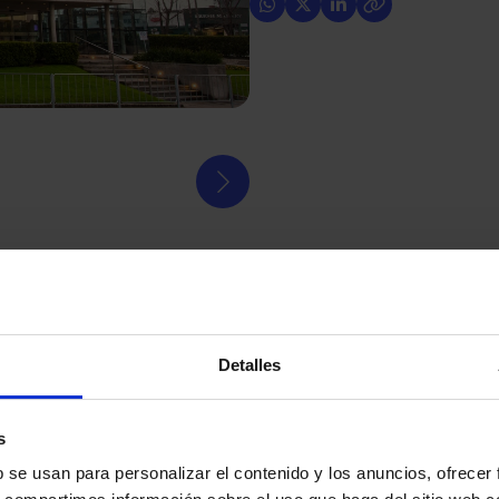
rivé de renom situé à Punta del Este, dans le
Detalles
centre médical dispose d'une infrastructure
et des urgences, offrant des services de haute qualité
s
Outre son siège principal, elle dispose de plusieurs
 différentes villes : Maldonado, Piriápolis et San
b se usan para personalizar el contenido y los anuncios, ofrecer
ts peuvent accéder à des services de consultation