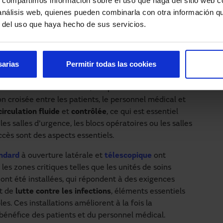
s, compartimos información sobre el uso que haga del sitio web 
cales, ainsi qu'à des services infirmiers et au
 análisis web, quienes pueden combinarla con otra información q
s cliniques.
r del uso que haya hecho de sus servicios.
dernisation, Sanatorio Mautone a collaboré avec
allation de différents types de
portes automatiques
sarias
Permitir todas las cookies
s automatiques, principalement de type
coulissantes
,
 minimisent le contact physique et réduisent donc la
ant l'utilisation manuelle, ces portes réduisent
 croisée entre les patients, le personnel médical et
circulation fluide
et
contrôlée
, ce qui est essentiel
es salles d'urgence, les blocs opératoires ou les salles
'accès sont des aspects essentiels.
ndard
à ouverture latérale et
télescopique
ont
les zones critiques telles que les unités de soins
ont été installées, qui répondent à des exigences
t de
lutte contre les infections
, éléments essentiels
s. Ces installations améliorent à la fois la
u bénéfice des patients et du personnel médical.