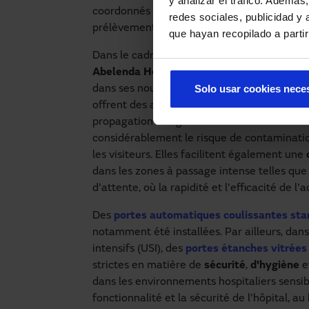
y analizar el tráfico. Ademá
coordonnés dans différentes spécialités médi
redes sociales, publicidad y
prélèvement d'échantillons pour des analyse
que hayan recopilado a parti
Dans le cadre de son expansion et de sa mo
Abelenda Hermanos
et
Manusa
pour l'inst
Solo usar cookies nece
dans ses nouvelles installations. Ces porte
offrent des avantages importants, car elles
propagation des germes et des virus. En évit
considérablement le risque de contamination
les visiteurs. Elles facilitent également une
dans les zones à passage intense telles que l
d'attente, où la rapidité et l'efficacité de l
Des
portes automatiques coulissantes sta
notamment été installées. Par ailleurs, dans 
intensifs (USI), des
portes étanches vitrées
strictes en matière de
sécurité
,
d'hygiène
e
dans les environnements hospitaliers sensible
fonctionnalité et la sécurité de l'hôpital, a