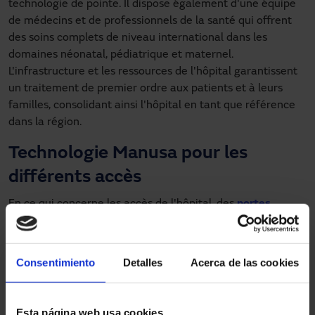
technologie de pointe. Il dispose également d'une équipe
de médecins et de professionnels de la santé qui offrent
des soins complets de niveau international dans les
domaines néonatal, pédiatrique et maternel.
L'infrastructure et les ressources de l'hôpital garantissent
un traitement de premier ordre aux patients et à leurs
familles, consolidant ainsi l'hôpital en tant que référence
dans la région.
Technologie Manusa pour les
différents accès
En ce qui concerne les accès de l'hôpital, des
portes
automatiques
ont été installées dans plusieurs zones clés,
qui s'adaptent aux spécificités de chaque espace. À
l'entrée principale, des
portes automatiques coulissantes
Consentimiento
Detalles
Acerca de las cookies
à ouverture centrale ont été installées, dotées vantaux
fixes et de profils bleus personnalisés. Cette configuration
garantit un accès fluide et sécurise aux familles et aux
Esta página web usa cookies