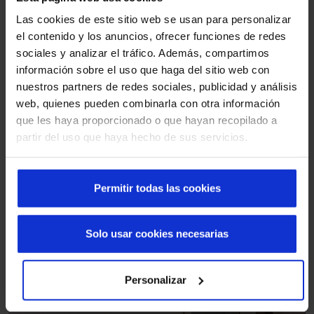
patients qui arrivent à l'hôpital. D'autre part, l'accès au
Las cookies de este sitio web se usan para personalizar
parking est équipé de
portes battantes automatiques
, qui
el contenido y los anuncios, ofrecer funciones de redes
permettent d'
entrer rapidement
dans l'hôpital.
sociales y analizar el tráfico. Además, compartimos
información sobre el uso que haga del sitio web con
nuestros partners de redes sociales, publicidad y análisis
web, quienes pueden combinarla con otra información
que les haya proporcionado o que hayan recopilado a
partir del uso que haya hecho de sus servicios.
Permitir todas las cookies
Solo usar cookies necesarias
Personalizar