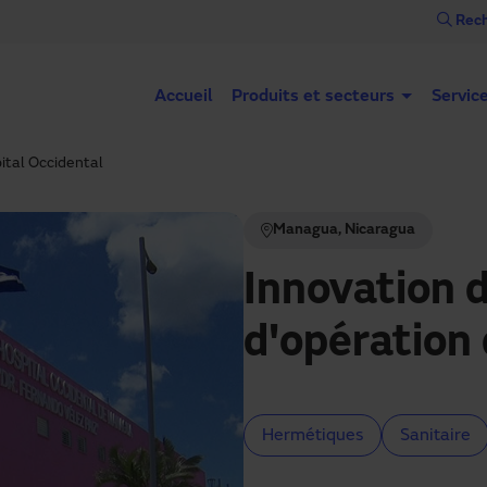
Rech
Accueil
Produits et secteurs
Servic
pital Occidental
Managua, Nicaragua
Innovation d
d'opération 
Hermétiques
Sanitaire