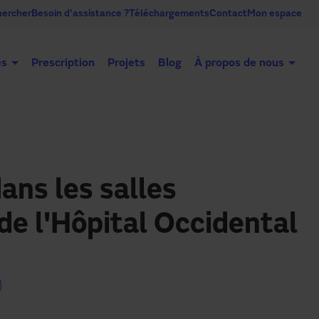
ercher
Besoin d'assistance ?
Téléchargements
Contact
Mon espace
es
Prescription
Projets
Blog
À propos de nous
Portes automatiques
Portes industrielles
Co
ans les salles
de l'Hôpital Occidental