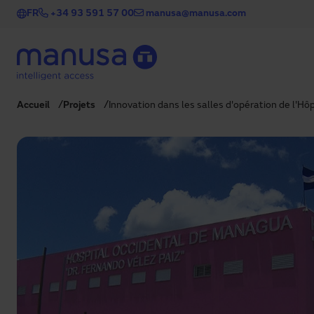
Aller au contenu principal
FR
+34 93 591 57 00
manusa@manusa.com
Accueil
Projets
Innovation dans les salles d'opération de l'Hô