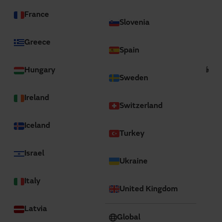
France
Slovenia
Greece
Spain
Fondé en 1928, le
Premier Hôpital affilié de l'Université
Hungary
Sweden
de Zhengzhou
est le plus grand hôpital d'Asie. Il est situé
dans la province du Henan, la plus peuplée de Chine. Ce
Ireland
Switzerland
gigantesque centre médical s'étend sur 500 000 m2 et
peut accueillir jusqu'à 7 000 lits, ce qui en fait une
Iceland
référence nationale et internationale en matière de
Turkey
services médicaux.
Israel
Ukraine
Outre sa vaste infrastructure, l'hôpital offre un large
éventail de traitements médicaux et il est également
Italy
connu pour son intense activité dans le domaine de la
United Kingdom
recherche scientifique. Ce qui en fait un centre de soins
médicaux, mais aussi un pilier pour les avancées dans le
Latvia
Global
domaine de la médecine.