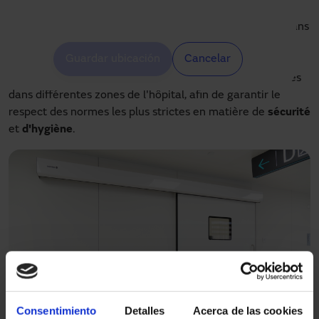
L'une des innovations technologiques mises en œuvre dans
cet hôpital a été l'installation d'un total de 65
portes
Guardar ubicación
Cancelar
étanches automatiques
de la marque Manusa, réalisée
par la société
Beijing Aupro
. Ces portes ont été installées
dans différentes zones de l'hôpital, afin de garantir le
respect des normes les plus strictes en matière de
sécurité
et
d'hygiène
.
Consentimiento
Detalles
Acerca de las cookies