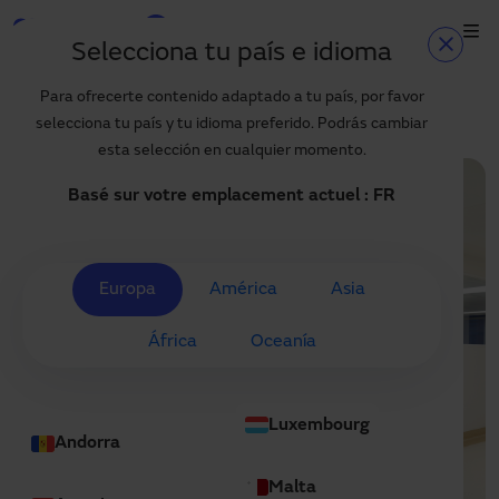
Aller au contenu principal
Selecciona tu país e idioma
Accueil
Projets
Accueil
Para ofrecerte contenido adaptado a tu país, por favor
Premier hôpital affilié de l'université de Zhengzhou
selecciona tu país y tu idioma preferido. Podrás cambiar
Produits et secteurs
esta selección en cualquier momento.
Services
Basé sur votre emplacement actuel :
FR
Prescription
Projets
Europa
América
Asia
Blog
África
Oceanía
À propos de nous
FR
Luxembourg
+34 93 591 57 00
Andorra
manusa@manusa.com
Malta