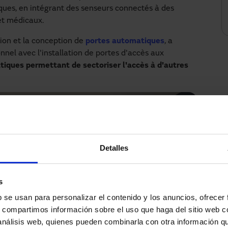
ques, en intégrant des senseurs connectés à des
 et médicaux.
tion et la conception de
portes automatiques
, a
nnel avec l'installation de portes d'accès aux
iques permettant de sectoriser l'accès à d'autres
Detalles
s
b se usan para personalizar el contenido y los anuncios, ofrecer
s, compartimos información sobre el uso que haga del sitio web 
 análisis web, quienes pueden combinarla con otra información q