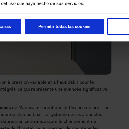
r del uso que haya hecho de sus servicios.
sarias
Permitir todas las cookies
on à pression variable et à haut débit pour le
ntégrés, ce qui représente une avancée significative
nches
de Manusa assurent une différence de pression
térieur de chaque box. Le système de sas à doubles
 dépression centrale, assure le changement de
reste de l'hôpital, ce qui permet de maintenir les