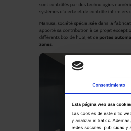
sont contrôlés par des technologies numéri
systèmes d'alerte et de contrôle infirmiers
Manusa, société spécialisée dans la fabrica
apporté sa contribution à ce projet exceptio
différents box de l'USI, et de
portes automat
zones
.
Consentimiento
Esta página web usa cookie
Las cookies de este sitio we
y analizar el tráfico. Ademá
redes sociales, publicidad y