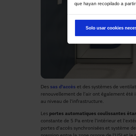
que hayan recopilado a parti
Solo usar cookies nece
Des
sas d'accès
et des systèmes de ventilati
renouvellement de l'air ont également été i
au niveau de l'infrastructure.
Les
portes automatiques coulissantes éta
constante de 5 Pa entre l'intérieur et l'ex
portes d'accès synchronisées et système de
pression entre la zone propre de l'USI et le 