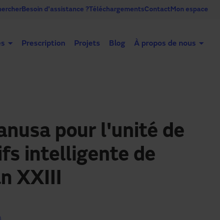
ercher
Besoin d'assistance ?
Téléchargements
Contact
Mon espace
es
Prescription
Projets
Blog
À propos de nous
Portes automatiques
Portes industrielles
Co
anusa pour l'unité de
ifs intelligente de
an XXIII