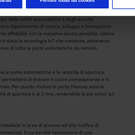
sarias
Permitir todas las cookies
permesso, in tutto questo tempo, di diventare leader e
ampo delle porte automatiche e degli accessi
 nostro dipartimento di ricerca, sviluppo e innovazione
nte affidabile con la massima durata possibile. Ultima
 è stata la tecnologia IoT che consente, attraverso
stione di tutte le porte automatiche da remoto.
a le porte automatiche è la velocità di apertura.
 ci permetterà di entrare e uscire comodamente e in
male. Per questo motivo le porte Manusa sono le
cità di apertura è di 1 m/s, rendendole le più veloci sul
tallate in aree di accesso ad alto traffico di
ommerciali. Ecco perché necessitano di una