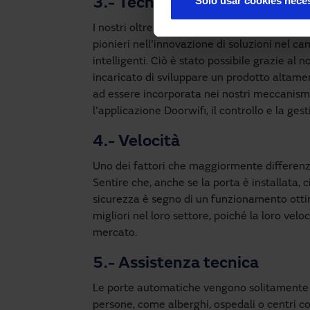
Solo usar cookies nece
3.- Tecnologia
I nostri oltre 50 anni nel settore ci hanno 
pionieri nell'innovazione di soluzioni nel c
intelligenti. Ciò è stato possibile grazie al
incaricato di sviluppare un prodotto altame
ad essere incorporata nei nostri meccanismi
l'applicazione Doorwifi, il controllo e la ge
4.- Velocità
Uno dei fattori che maggiormente differenzi
Sentire che, anche se la porta è installata,
sicurezza è segno di un funzionamento otti
migliori nel loro settore, poiché la loro velo
mercato.
5.- Assistenza tecnica
Le porte automatiche vengono solitamente ins
persone, come alberghi, ospedali o centri c