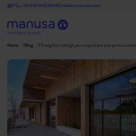
Salta al contenuto principale
IT
+39 035 0403069
italia@manusa.com
Home
Blog
I 5 migliori consigli per acquistare una porta auto