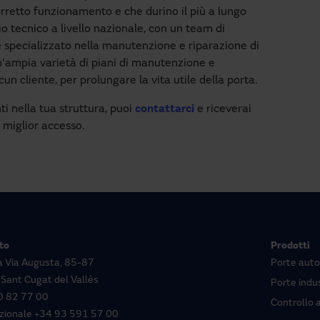
rretto funzionamento e che durino il più a lungo
o tecnico a livello nazionale, con un team di
e specializzato nella manutenzione e riparazione di
n'ampia varietà di piani di manutenzione e
un cliente, per prolungare la vita utile della porta.
nti nella tua struttura, puoi
contattarci
e riceverai
 miglior accesso.
to
Prodotti
la Via Augusta, 85-87
Porte aut
Sant Cugat del Vallès
Porte indus
 82 77 00
Controllo 
zionale
+34 93 591 57 00