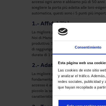
accessi ogni anno e abbiamo più di 50 anni d
scegliere la porta più adatta alle loro esig
automatica, questi sono i 5 punti più importa
1.- Affidabilità
La migliore porta automatica non serve a nu
Noi di Manusa sottoponiamo le nostre porte a
produttivo. Solo il design più all'avanguardi
Consentimiento
di raggiungere negli anni risultati eccellenti
durata di 1 milione di cicli secondo la n
Esta página web usa cookie
2.- Adattabilità
Las cookies de este sitio we
La migliore porta automatica è quella che so
y analizar el tráfico. Ademá
fondamentale che una porta si adatti alle ca
redes sociales, publicidad y
accesso è ampio si può optare per una porta 
que hayan recopilado a parti
piccolo la soluzione migliore sarebbe una po
caratteristiche dell'edificio determineranno le 