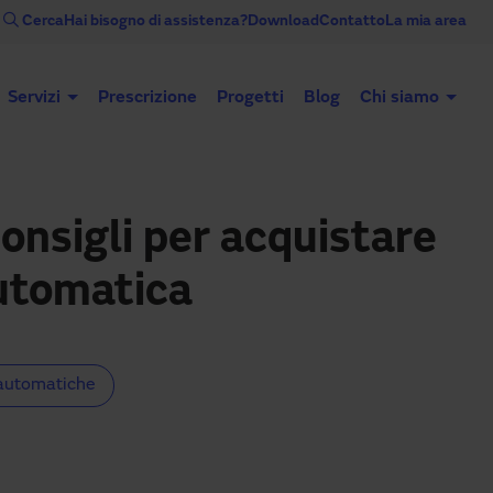
Cerca
Hai bisogno di assistenza?
Download
Contatto
La mia area
Servizi
Prescrizione
Progetti
Blog
Chi siamo
Porte automatiche
Porte industriali
 consigli per acquistare
utomatica
automatiche