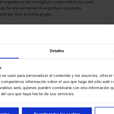
i esperienza nel consigliare i nostri clienti su come
enze. Se stai pensando di acquistare una porta
nti per fare la scelta giusta.
lla se non ne garantisce il corretto funzionamento.
i più severi controlli di qualità durante il processo
a, in combinazione con i migliori materiali, permetterà
Detalles
. Il nostro operatore Visio+ possiede un certificato di
orma UNE 16361:2014+A1:2017.
s
b se usan para personalizar el contenido y los anuncios, ofrecer
ddisfa le esigenze di chi la utilizza. Ecco perché è
s, compartimos información sobre el uso que haga del sitio web 
ratteristiche di ciascun progetto. Se lo spazio di
 análisis web, quienes pueden combinarla con otra información q
con apertura centrale o laterale; se lo spazio è più
r del uso que haya hecho de sus servicios.
rta con apertura telescopica. Inoltre, le
possibili variabili in termini di profili e finiture.