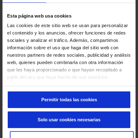
dai negozi con le borse in mano. In questo senso sono
diverse le azioni che le imprese possono intraprendere
Esta página web usa cookies
migliorare la permanenza del cliente
nella galleria
Las cookies de este sitio web se usan para personalizar
commerciale o nei negozi ed evitare la folla.
el contenido y los anuncios, ofrecer funciones de redes
Facilitare il transito delle persone
sociales y analizar el tráfico. Además, compartimos
Migliorare l’
efficienza energetica
e la temperatura
información sobre el uso que haga del sitio web con
del negozio
nuestros partners de redes sociales, publicidad y análisis
Aiutare a rendere il commercio uno
spazio senza
web, quienes pueden combinarla con otra información
coronavirus
que les haya proporcionado o que hayan recopilado a
partir del uso que haya hecho de sus servicios.
Le porte automatiche facilitano il
transito delle persone
Permitir todas las cookies
Le porte automatiche Manusa aiutano i clienti a entrare e
uscire facilmente dal
centro commerciale
, impediscono gli
sbalzi termici ed evitano che le persone tocchino le porte
Solo usar cookies necesarias
con le mani per aprirle o chiuderle, evitando la diffusione
di qualsiasi virus attraverso il tocco.