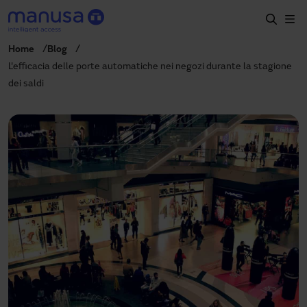
Salta al contenuto principale
Home
Blog
Home
L'efficacia delle porte automatiche nei negozi durante la stagione
dei saldi
Prodotti e settori
Servizi
Prescrizione
Progetti
Blog
Chi siamo
IT
+39 035 0403069
italia@manusa.com