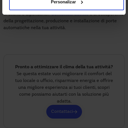
Personalizar
Hai un’attività o un negozio e vuoi migliorare il soggiorno
di clienti e dipendenti?
Contattaci adesso
e ci occuperemo
della progettazione, produzione e installazione di porte
automatiche nella tua attività.
Pronto a ottimizzare il clima della tua attività?
Se questa estate vuoi migliorare il comfort del
tuo locale o ufficio, risparmiare energia e offrire
una migliore esperienza ai tuoi clienti, scopri
come possiamo aiutarti con la soluzione più
adatta.
Contattaci