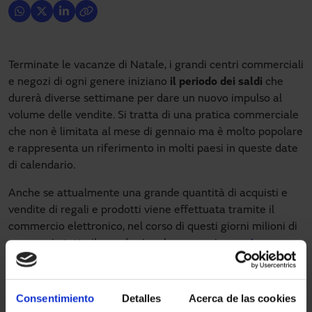
Terminate le vacanze di Natale, i grandi centri commerciali
e negozi di ogni genere iniziano
il periodo dei saldi
che
durerà diverse settimane per dare un nuovo impulso al
volume delle vendite. Si tratta di una pratica commerciale
che non è limitata al mese di gennaio ma è molto popolare
e rappresenta un riferimento in molti paesi in queste date
di calendario.
Anche se attualmente una grande quantità di acquisti e
vendite di regali e prodotti viene effettuata tramite il
commercio elettronico, nel corso di questi giorni milioni di
persone in tutto il mondo si recheranno ai
negozi
per
trovare un prodotto ad un prezzo migliore rispetto a prima
e risparmiare all’inizio del nuovo anno.
Consentimiento
Detalles
Acerca de las cookies
Molto probabilmente, le persone entreranno e usciranno