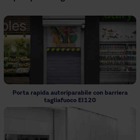
Hai bisogno di assistenza?
Download
Contatto
La mia area
Porta rapida autoriparabile con barriera
tagliafuoco EI120