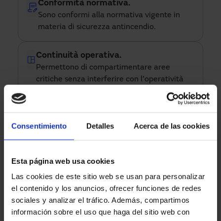
Conformità normativa.
Sono conformi alla normativa vigente in
materia di sicurezza antincendio.
Continuità operativa.
Permettono di compartimentare aree
critiche senza interferire con l'operatività
quotidiana.
Alta resistenza e durabilità.
Consentimiento
Detalles
Acerca de las cookies
Fabbricate con materiali resistenti per uso
intensivo, riducono la manutenzione e le
interruzioni operative.
Esta página web usa cookies
Las cookies de este sitio web se usan para personalizar
Affidabilità estrema.
el contenido y los anuncios, ofrecer funciones de redes
Funzionamento garantito anche in
sociales y analizar el tráfico. Además, compartimos
condizioni estreme.
información sobre el uso que haga del sitio web con