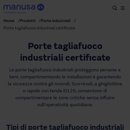
Salta al contenuto principale
Home
Prodotti
Porte industriali
Home
Porte tagliafuoco industriali certificate
Prodotti e settori
Porte tagliafuoco
Servizi
industriali certificate
Prescrizione
Le porte tagliafuoco industriali proteggono persone e
Progetti
beni, compartimentando le installazioni e garantendo
Blog
la sicurezza contro gli incendi. Scorrevoli, a ghigliottina
o rapide con tenda EI120, consentono di
Chi siamo
compartimentare le zone critiche senza influire
sull'operatività quotidiana.
IT
+39 035 0403069
italia@manusa.com
Tipi di porte tagliafuoco industriali