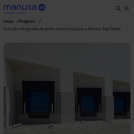
Pular para o conteúdo principal
Início
Projetos
Início
Solução integrada de porta industrial para a fábrica Top Cable
Produtos e setores
Serviços
Especificação
Projetos
Blog
Sobre nós
PT-BR
+55 11 3705 6200
manusa.br@manusa.com
+55 11 3705 6200