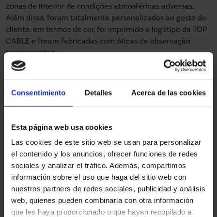
zonas de interior de condições atmosféricas adversas.
Além disso, foram totalmente personalizadas ao gosto do
cliente: em termos de cor, foi imprimido o logótipo da TOP
CABLE e foram fabricadas com óticas de observação
transparentes.
Os abrigos de plataforma de carga foram instalados na
zona exterior para facilitar a descarga de mercadorias,
Consentimiento
Detalles
Acerca de las cookies
mas permitindo também isolar a nave da entrada de
fumos contaminantes ou perdas de temperatura, que
poderiam danificar as mercadorias armazenadas.
Esta página web usa cookies
As portas seccionais com dintel sobre-elevado para
Las cookies de este sitio web se usan para personalizar
plataformas de carga foram instaladas na zona interior da
el contenido y los anuncios, ofrecer funciones de redes
nave. Trata-se de uma solução muito prática e segura
sociales y analizar el tráfico. Además, compartimos
durante a carga e descarga de mercadorias, além de
información sobre el uso que haga del sitio web con
oferecer uma alta capacidade de isolamento.
nuestros partners de redes sociales, publicidad y análisis
web, quienes pueden combinarla con otra información
que les haya proporcionado o que hayan recopilado a