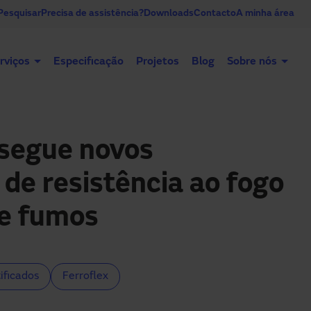
Pesquisar
Precisa de assistência?
Downloads
Contacto
A minha área
rviços
Especificação
Projetos
Blog
Sobre nós
Portas automáticas
Portas industriais
segue novos
 de resistência ao fogo
de fumos
ificados
Ferroflex