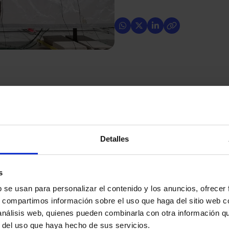
Detalles
s industriais, na sua adaptação contínua à evolução
s
entes conseguiu
novos certificados de resistência ao
b se usan para personalizar el contenido y los anuncios, ofrecer
orta-fogo EI 60, EI90 e EI120.
s, compartimos información sobre el uso que haga del sitio web 
 de resistência ao fogo e de controlo de fumo,
 análisis web, quienes pueden combinarla con otra información q
áveis, as
portas Manusa
conseguiram superar com
r del uso que haya hecho de sus servicios.