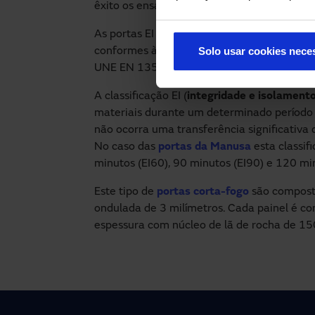
êxito os ensaios.
As portas EI 60, EI 90 e EI120
foram certif
Solo usar cookies nece
conformes à norma UNE EN 1634-1:2016+A
UNE EN 13501-2:2009.
A classificação EI (
integridade e isolament
materiais durante um determinado período
não ocorra uma transferência significativa 
No caso das
portas da Manusa
esta classif
minutos (EI60), 90 minutos (EI90) e 120 mi
Este tipo de
portas corta-fogo
são composta
ondulada de 3 milímetros. Cada painel é c
espessura com núcleo de lã de rocha de 1