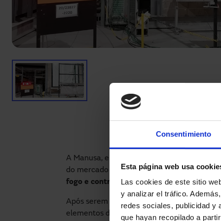
Consentimiento
A Manusa, empresa líder no fabrico de porta
Esta página web usa cookie
do mercado e às necessidades dos seus cli
Las cookies de este sitio we
fogo e controlo de fumos
nas suas portas c
y analizar el tráfico. Ademá
Após serem submetidas a diferentes ensaios
redes sociales, publicidad y
elementos de fecho de vãos e janelas pratic
que hayan recopilado a parti