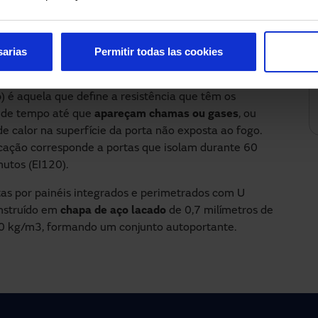
icadas em todo o seu conjunto
e seguiram os ensaios
sarias
Permitir todas las cookies
1 2018 e de acordo com a classificação da norma
o
) é aquela que define a resistência que têm os
 de tempo até que
apareçam chamas ou gases
, ou
de calor na superfície da porta não exposta ao fogo.
icação corresponde a portas que isolam durante 60
nutos (EI120).
s por painéis integrados e perimetrados com U
onstruído em
chapa de aço lacado
de 0,7 milímetros de
50 kg/m3, formando um conjunto autoportante.