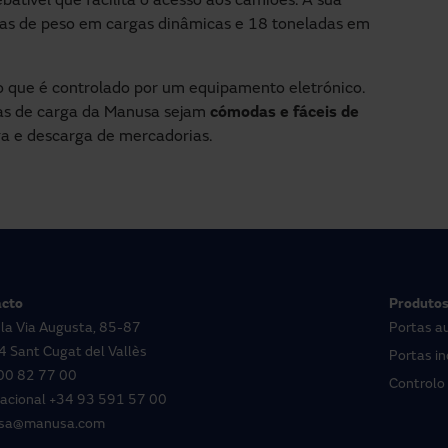
atível que facilita o acesso aos camiões. A sua
adas de peso em cargas dinâmicas e 18 toneladas em
o que é controlado por um equipamento eletrónico.
mas de carga da Manusa sejam
cómodas e fáceis de
ga e descarga de mercadorias.
cto
Produto
 la Via Augusta, 85-87
Portas a
 Sant Cugat del Vallès
Portas in
00 82 77 00
Controlo
nacional
+34 93 591 57 00
sa@manusa.com