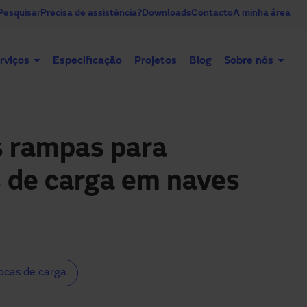
Pesquisar
Precisa de assistência?
Downloads
Contacto
A minha área
rviços
Especificação
Projetos
Blog
Sobre nós
Portas automáticas
Portas industriais
 rampas para
 de carga em naves
ocas de carga