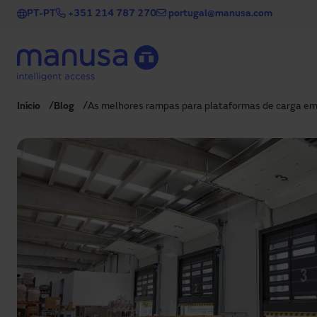
Passar para o conteúdo principal
PT-PT
+351 214 787 270
portugal@manusa.com
Início
Blog
As melhores rampas para plataformas de carga em 