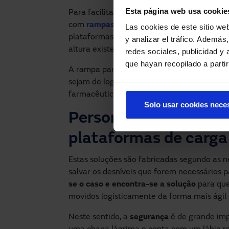
Esta página web usa cookie
Para facilitar este complexo trabalho às 
com
rampas para plataforma de carga
. Sã
Las cookies de este sitio we
plataformas de carga e as caixas dos veícu
y analizar el tráfico. Ademá
altura existente entre ambos.
redes sociales, publicidad y
que hayan recopilado a parti
A rampa para plataforma de carga da
Man
sejam de logística, laboratórios, alimentação,
farmacêutica, etc.
Solo usar cookies nece
Personalização e seg
plataformas de carga
Estas soluções são fabricadas segundo as 
salvar os desníveis que forem necessários 
se o caso e encontra-se a solução
para que
movidos logisticamente da forma mais ágil e
Neste sentido, a
segurança
é de grande imp