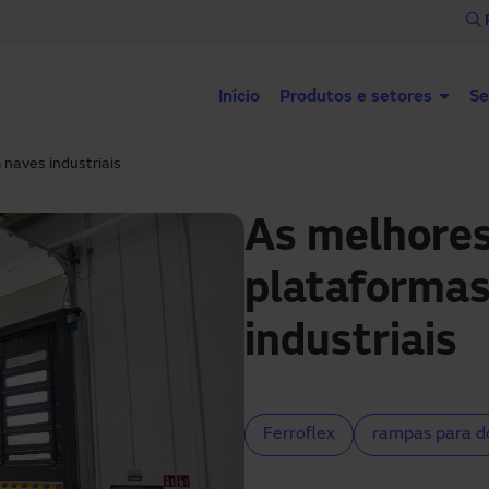
Início
Produtos e setores
Se
naves industriais
As melhores
plataformas
industriais
Ferroflex
rampas para d