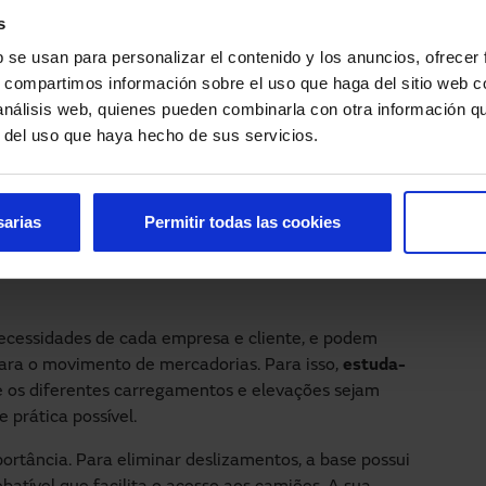
s
transportadoras é recomendável que a empresa conte
o a solução para salvar as distâncias entre as
b se usan para personalizar el contenido y los anuncios, ofrecer
los que realizam a descarga, assim como para salvar a
s, compartimos información sobre el uso que haga del sitio web 
 análisis web, quienes pueden combinarla con otra información q
r del uso que haya hecho de sus servicios.
usa
facilita a carga em
qualquer tipo de fábrica
, quer
 têxtil, química, siderúrgica, automobilística,
sarias
Permitir todas las cookies
urança nas rampas para
necessidades de cada empresa e cliente, e podem
para o movimento de mercadorias. Para isso,
estuda-
 os diferentes carregamentos e elevações sejam
 prática possível.
ortância. Para eliminar deslizamentos, a base possui