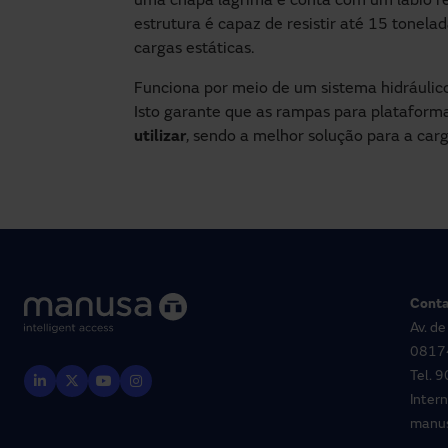
uma chapa lágrima e conta com um lábio reb
estrutura é capaz de resistir até 15 tonel
cargas estáticas.
Funciona por meio de um sistema hidráulic
Isto garante que as rampas para platafor
utilizar
, sendo a melhor solução para a car
Conta
Av. de
08174
Tel.
9
Inter
manu