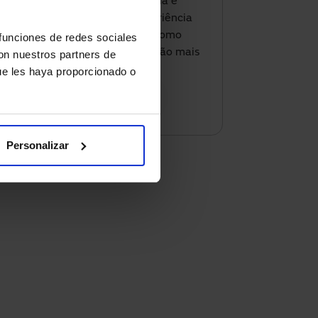
escritório, poupar energia e
oferecer uma melhor experiência
aos seus clientes, saiba como
 funciones de redes sociales
podemos ajudar com a solução mais
con nuestros partners de
adequada.
ue les haya proporcionado o
Contacte-nos
Personalizar