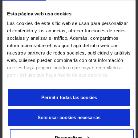
tipo de produto. Por exemplo, que sejam fabricadas
em alumínio ou em aço, autorreparável, para linhas de
Esta página web usa cookies
produção automatizadas, etc.
Las cookies de este sitio web se usan para personalizar
Porta rápida de enrolar para câmaras frigoríficas
:
el contenido y los anuncios, ofrecer funciones de redes
Ajudam a indústria agroalimentar a setorizar zonas
sociales y analizar el tráfico. Además, compartimos
com condições atmosféricas de até -30 ºC. Isto
información sobre el uso que haga del sitio web con
garante um funcionamento perfeito mesmo em zonas
nuestros partners de redes sociales, publicidad y análisis
de elevado tráfego de pessoas e veículos.
web, quienes pueden combinarla con otra información
Portas de enrolar para salas brancas
: Na indústria
que les haya proporcionado o que hayan recopilado a
destinada à alimentação é sempre importante
partir del uso que haya hecho de sus servicios.
oferecer uma correta setorização em espaços
fechados que precisam de manter condições
ambientais e higiénicas especiais, como é o caso das
Permitir todas las cookies
zonas de manuseamento de alimentos.
Portas empilháveis
: Trata-se de uma grande solução
para zonas exteriores de uma nave da indústria
Solo usar cookies necesarias
agroalimentar já que contam com uma alta
resistência ao vento.
Personalizar