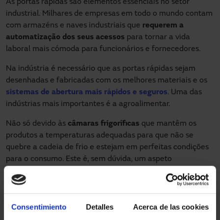
As portas rápidas são elementos essenciais no setor
industrial. Milhares de empresas em todo o mundo contam
com armazéns e naves industriais que
requerem a
automatização dos seus acessos
para tornar a vida
laboral mais cómoda para funcionários e fornecedores.
Na indústria é necessário que as portas rápidas sejam
desenhadas e fabricadas com os melhores materiais e os
sistemas de abertura mais rápidos e seguros
. Uma das
indústrias mais importantes é a agroalimentar.
Não só devido às
câmaras frigoríficas
que mantêm os
produtos a temperaturas adequadas para que não se
quebre a cadeia de frio e estejam em perfeitas condições
para o consumo. Este é, sem dúvida, um aspeto
fundamental, mas também é substancial a presença de
outro tipo de sistemas inteligentes e acessos automáticos.
Portas rápidas de enrolar
: Aqui devemos destacar a
Consentimiento
Detalles
Acerca de las cookies
grande variedade de possibilidades que oferece este