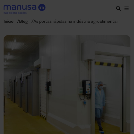
Passar para o conteúdo principal
Início
Blog
As portas rápidas na indústria agroalimentar
Início
Produtos e setores
Serviços
Especificação
Projetos
Blog
Sobre nós
PT-PT
+351 214 787 270
portugal@manusa.com