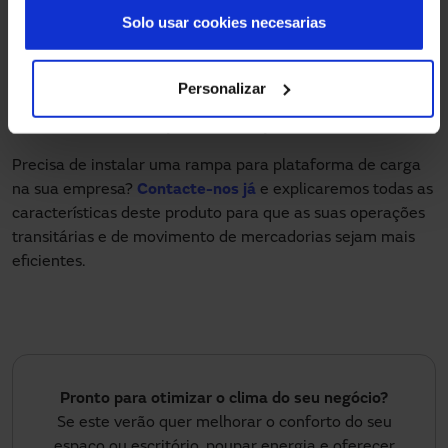
rápida de enrolar
. Assim se consegue que não haja
Solo usar cookies necesarias
alterações bruscas de temperatura no edifício e que a
fluidez no trânsito de pessoas e mercadorias seja mais
eficaz em cada carga e descarga de todo o tipo de
Personalizar
produtos, quer sejam de empresas dedicadas à logística,
laboratórios, distribuição, alimentação, etc.
Precisa de instalar uma rampa para plataforma de carga
na sua empresa?
Contacte-nos já
e explicaremos todas as
características deste produto para que as suas operações
transitárias e de movimento de mercadorias sejam mais
eficientes.
Pronto para otimizar o clima do seu negócio?
Se este verão quer melhorar o conforto do seu
espaço ou escritório, poupar energia e oferecer