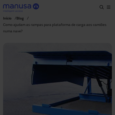
Passar para o conteúdo principal
Início
Blog
Início
Como ajudam as rampas para plataforma de carga aos camiões
numa nave?
Produtos e setores
Serviços
Especificação
Projetos
Blog
Sobre nós
PT-PT
+351 214 787 270
portugal@manusa.com