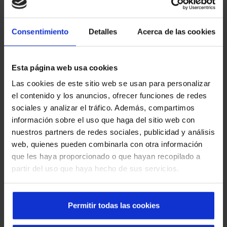
e a caixa do veículo que realiza a descarga. Além disso,
graças a ela, é possível
equiparar a altura
existente entre
Consentimiento
Detalles
Acerca de las cookies
ambos.
As
rampas para plataforma de carga da Manusa
Esta página web usa cookies
oferecem uma grande estabilidade perante mercadorias
pesadas visto que suportam até quinze toneladas em
Las cookies de este sitio web se usan para personalizar
cargas dinâmicas e dezoito toneladas em cargas estáticas.
el contenido y los anuncios, ofrecer funciones de redes
São construídas com materiais de primeira qualidade que
sociales y analizar el tráfico. Además, compartimos
impedem deslizamentos
e facilitam o acesso aos camiões.
información sobre el uso que haga del sitio web con
O seu funcionamento é simples graças a um sistema
nuestros partners de redes sociales, publicidad y análisis
hidráulico controlado por um equipamento eletrónico que
web, quienes pueden combinarla con otra información
se pode personalizar segundo as necessidades do cliente
que les haya proporcionado o que hayan recopilado a
em cada nave industrial.
partir del uso que haya hecho de sus servicios.
Rampa hidráulica para plataforma de carga
Permitir todas las cookies
A rampa para plataforma de carga combina muito bem
com outros elementos como o
abrigo de carga
ou a
porta