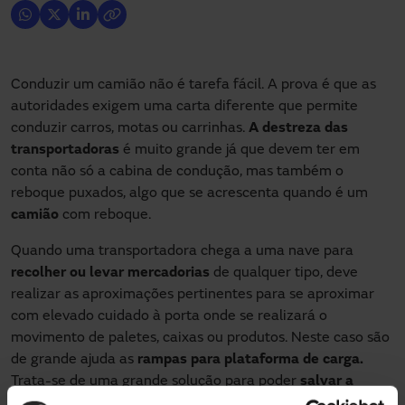
Conduzir um camião não é tarefa fácil. A prova é que as
autoridades exigem uma carta diferente que permite
conduzir carros, motas ou carrinhas.
A destreza das
transportadoras
é muito grande já que devem ter em
conta não só a cabina de condução, mas também o
reboque puxados, algo que se acrescenta quando é um
camião
com reboque.
Quando uma transportadora chega a uma nave para
recolher ou levar mercadorias
de qualquer tipo, deve
realizar as aproximações pertinentes para se aproximar
com elevado cuidado à porta onde se realizará o
movimento de paletes, caixas ou produtos. Neste caso são
de grande ajuda as
rampas para plataforma de carga.
Trata-se de uma grande solução para poder
salvar a
distância
que possa existir entre uma plataforma de carga