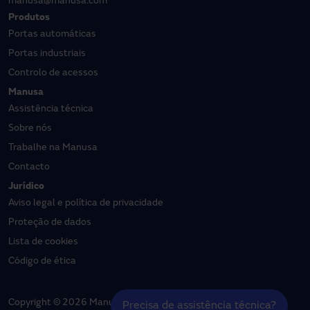
manusa@manusa.com
Produtos
Portas automáticas
Portas industriais
Controlo de acessos
Manusa
Assistência técnica
Sobre nós
Trabalhe na Manusa
Contacto
Jurídico
Aviso legal e política de privacidade
Proteção de dados
Lista de cookies
Código de ética
Copyright © 2026 Manusa | Todos os direitos reservados
Precisa de assistência técnica?