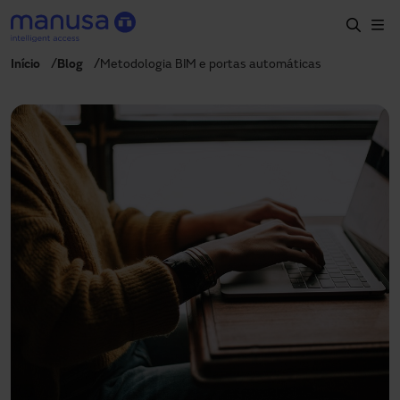
Passar para o conteúdo principal
Início
Blog
Metodologia BIM e portas automáticas
Início
Produtos e setores
Serviços
Especificação
Projetos
Blog
Sobre nós
PT-PT
+351 214 787 270
portugal@manusa.com