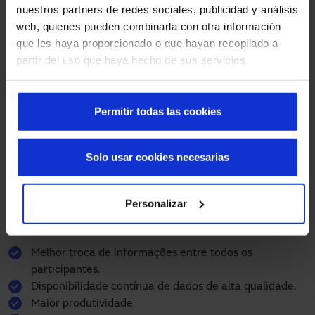
e operação, incluindo a demolição. A BIM também está
nuestros partners de redes sociales, publicidad y análisis
sendo usada para otimizar a manutenção predial e o
web, quienes pueden combinarla con otra información
gerenciamento de serviços, uma especialidade conhecida
que les haya proporcionado o que hayan recopilado a
como Facility Management (Gerenciamento de
partir del uso que haya hecho de sus servicios.
Instalações).
Tudo isso é feito em um único modelo tridimensional (3D),
Permitir todas las cookies
no qual todos os participantes trabalham juntos. O modelo
é aprimorado durante todo o planejamento e, no final,
cria-se uma imagem de um edifício real.
Solo usar cookies necesarias
Vantagens da metodologia BIM
Personalizar
O método BIM fornece as seguintes vantagens durante o
planejamento da construção:
Melhor troca de informações entre todos os
participantes.
Disponibilidade contínua de dados de alta qualidade.
Maior produtividade